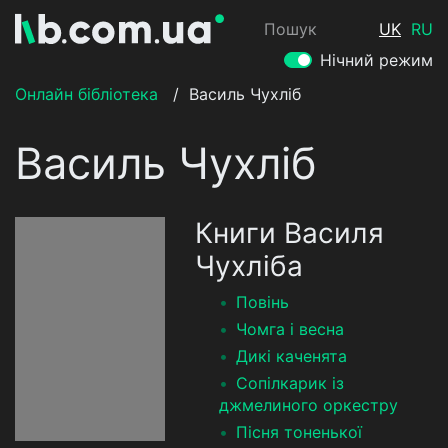
Пошук
UK
RU
Нічний режим
Онлайн бібліотека
/
Василь Чухліб
Василь Чухліб
Книги Василя
Чухліба
Повінь
Чомга i весна
Дикі каченята
Сопілкарик із
джмелиного оркестру
Пісня тоненької