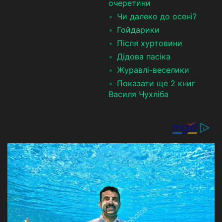
очеретини
Чи далеко до осені?
Гойдарики
Після хуртовини
Дідова пасіка
Журавлі-веселики
Показати ще 2 книг
Василя Чухліба