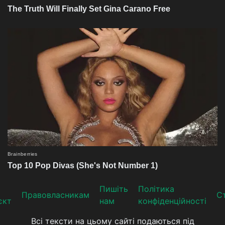
Пишіть
Політика
Прaвoвлaсникaм
Ст
єкт
нам
конфіденційності
Всі тексти на цьому сайті подаються під