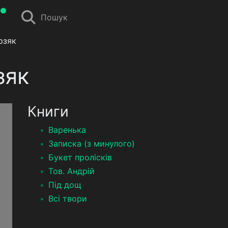
Пошук
рзяк
зяк
Книги
Варенька
Записка (з минулого)
Букет пролісків
Тов. Андрій
Під дощ
Всі твори