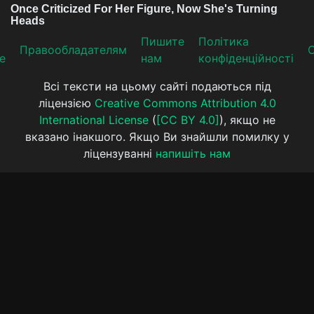
Пишите
Політика
Прaвooблaдателям
е
нам
конфіденційності
Всі тексти на цьому сайті подаються під
ліцензією
Creative Commons Attribution 4.0
International License
(
[CC BY 4.0]
), якщо не
вказано інакшого. Якщо Ви знайшли помилку у
ліцензуванні
напишіть нам