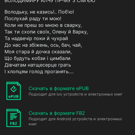
ВОЛОДИМИРУ АЛЧУ ПР-МУ З СІМ'ЄЮ
Володьку, не казись!.. Поб'ю!
Послухай раду ти мою!
Коли не преш зо мною в сварку,
Так ти схопи своїх, Олену й Варку,
Та надвечір поки й чухрай
До нас на збіжень, ось, бач, чай,
Моя стара й дочка сказали,
Що будуть кобзи і цимбали
Дівчатам натщесерце грать
І хлопцям голод проганять....
Скачать в формате ePUB
Подходит для ios устройств и электронных книг
Скачать в формате FB2
Подходит для Android устройств и электронных
книг