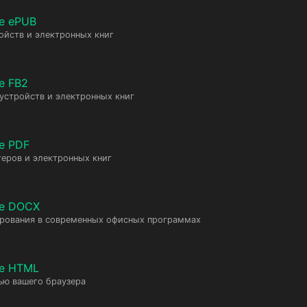
е ePUB
ойств и электронных книг
е FB2
 устройств и электронных книг
е PDF
еров и электронных книг
те DOCX
ирования в современных офисных программах
те HTML
ью вашего браузера