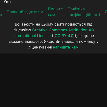
Пишите
Політика
Прaвooблaдателям
е
нам
конфіденційності
Всі тексти на цьому сайті подаються під
ліцензією
Creative Commons Attribution 4.0
International License
(
[CC BY 4.0]
), якщо не
вказано інакшого. Якщо Ви знайшли помилку у
ліцензуванні
напишіть нам