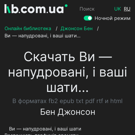
Поиск
UK
RU
Ночной режим
Онлайн библиотека
/
Джонсон Бен
/
Ви — напудровані, і ваші шати...
Скачать Ви —
напудровані, і ваші
шати...
В форматах fb2 epub txt pdf rtf и html
Бен Джонсон
Ви — напудровані, і ваші шати