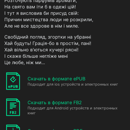
Розточують парфумів аромати,
На свято вам іти б в одежі цій!
I тут я висловив би присуд свій:
Причин мистецтва люди не розкрили,
Але не все здорове в нім і миле.
Свобідний погляд, згортки на убранні
Хай будуть! Грація-бо в простім, пані!
Хай вільно в'ються кучері рясні!
I скаже більше негліже мені
Це любе, ніж ми...
Скачать в формате ePUB
Подходит для ios устройств и электронных книг
Скачать в формате FB2
Подходит для Android устройств и электронных
книг