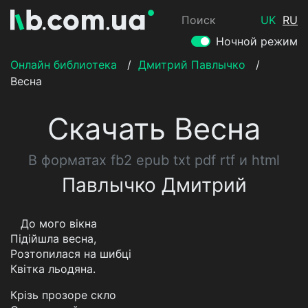
Поиск
UK
RU
Ночной режим
Онлайн библиотека
/
Дмитрий Павлычко
/
Весна
Скачать Весна
В форматах fb2 epub txt pdf rtf и html
Павлычко Дмитрий
До мого вікна
Підійшла весна,
Розтопилася на шибці
Квітка льодяна.
Крізь прозоре скло