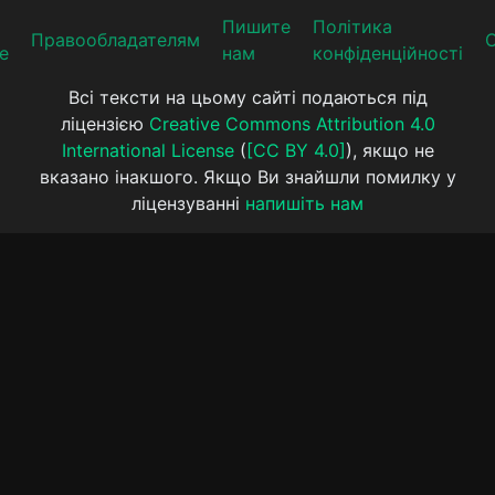
Пишите
Політика
Прaвooблaдателям
е
нам
конфіденційності
Всі тексти на цьому сайті подаються під
ліцензією
Creative Commons Attribution 4.0
International License
(
[CC BY 4.0]
), якщо не
вказано інакшого. Якщо Ви знайшли помилку у
ліцензуванні
напишіть нам