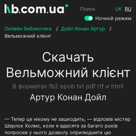
Поиск
UK
RU
Ночной режим
Онлайн библиотека
/
Дойл Конан Артур
/
Вельможний клієнт
Скачать
Вельможний клієнт
В форматах fb2 epub txt pdf rtf и html
Артур Конан Дойл
— Тепер це нікому не зашкодить, — відповів містер
Шерлок Холмс, коли я вдесяте за багато років
попросив у нього дозволу оприлюднити цю