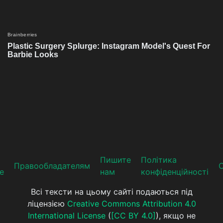
Пишите
Політика
Прaвooблaдателям
е
нам
конфіденційності
Всі тексти на цьому сайті подаються під
ліцензією
Creative Commons Attribution 4.0
International License
(
[CC BY 4.0]
), якщо не