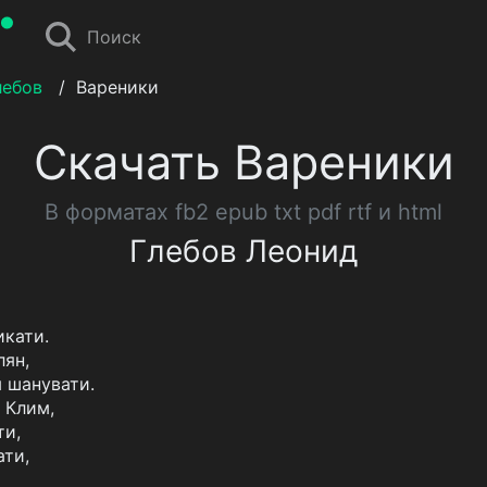
Поиск
лебов
/
Вареники
Скачать Вареники
В форматах fb2 epub txt pdf rtf и html
Глебов Леонид
икати.
лян,
м шанувати.
 Клим,
ти,
ати,