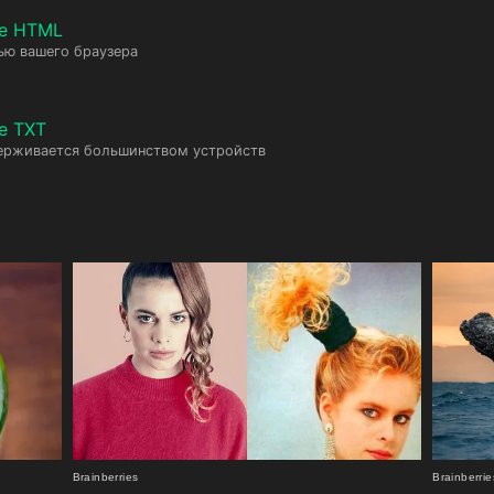
те HTML
ью вашего браузера
е TXT
ерживается большинством устройств