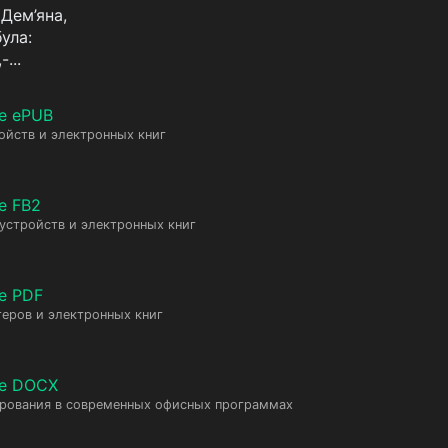
 Дем’яна,
ула:
...
е ePUB
ойств и электронных книг
е FB2
 устройств и электронных книг
е PDF
еров и электронных книг
те DOCX
ирования в современных офисных программах