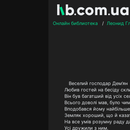
Онлайн библиотека
/
Леонид Г
Веселий господар Дем’ян
Любив гостей на бесіду скл
Він був багатший від усіх се
Всього доволі мав, було чи
Вподобався йому найбільше
Земляк хороший, що й каза
На все умів розумну раду д
Усі дружили з ним.