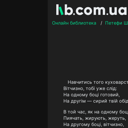
Онлайн библиотека
/
Петефи Ш
Навчитись того куховарст
Вітчизно, тобі уже слід:
На одному боці готовий,
На другім — сирий твій обід
В той час, як на одному боц
Пиячать, жирують, жеруть,
На другому боці, вітчизно,