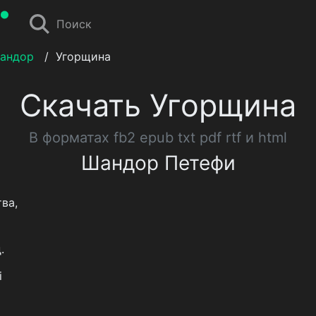
Поиск
андор
/
Угорщина
Скачать Угорщина
В форматах fb2 epub txt pdf rtf и html
Шандор Петефи
ва,
.
і