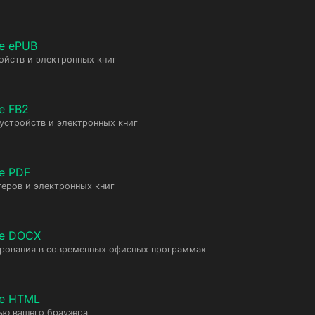
е ePUB
ойств и электронных книг
е FB2
 устройств и электронных книг
е PDF
еров и электронных книг
те DOCX
ирования в современных офисных программах
те HTML
ью вашего браузера