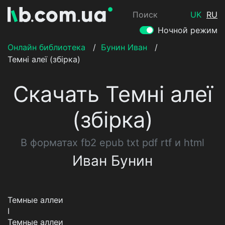
Поиск
UK
RU
Ночной режим
Онлайн библиотека
/
Бунин Иван
/
Темні алеї (збірка)
Скачать Темні алеї
(збірка)
В форматах fb2 epub txt pdf rtf и html
Иван Бунин
Темные аллеи
I
Темные аллеи