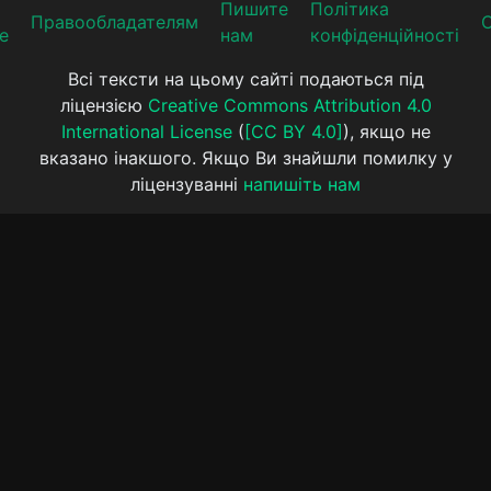
Пишите
Політика
Прaвooблaдателям
е
нам
конфіденційності
Всі тексти на цьому сайті подаються під
ліцензією
Creative Commons Attribution 4.0
International License
(
[CC BY 4.0]
), якщо не
вказано інакшого. Якщо Ви знайшли помилку у
ліцензуванні
напишіть нам