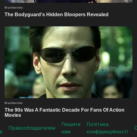
Пишите
Політика
Прaвooблaдателям
е
нам
конфіденційності