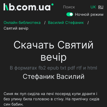
Поиск
UK
RU
Ночной режим
Онлайн библиотека
/
Василий Стефаник
/
Святий вечір
Скачать Святий
вечір
В форматах fb2 epub txt pdf rtf и html
Стефаник Василий
Синя як пуп сиділа на печі посеред купи дрантя і
без упину била головою в стіну. На припічку сидів
син бабин.