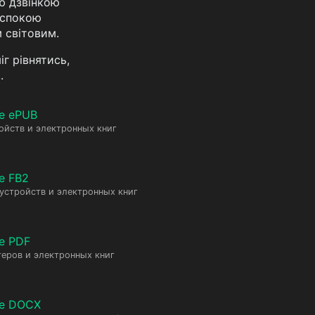
ою дзвінкою
 спокою
 світовим.
іг рівнятись,
.
е ePUB
ойств и электронных книг
е FB2
 устройств и электронных книг
е PDF
еров и электронных книг
те DOCX