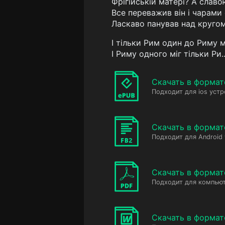
Фрігійській матері? А слав
Все переважив він і чарами
Ласкаво панував над кругом
I тільки Рим один до Риму м
I Риму одного міг тільки Ри..
Скачать в формат
Подходит для ios устр
Скачать в формат
Подходит для Android
Скачать в формат
Подходит для компьют
Скачать в форма