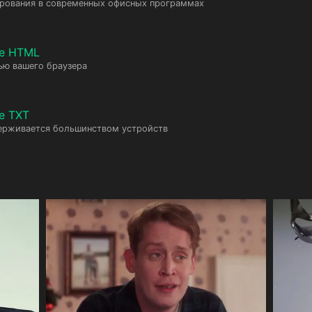
ирования в современных офисных программах
те HTML
ью вашего браузера
е TXT
ерживается большинством устройств