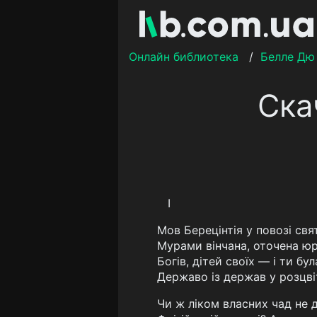
Онлайн библиотека
/
Белле Дю
Ска
I
Мов Берецінтія у повозі свят
Мурами вінчана, оточена ю
Богів, дітей своїх — і ти бу
Державо із держав у розцвіт
Чи ж ліком власних чад не 