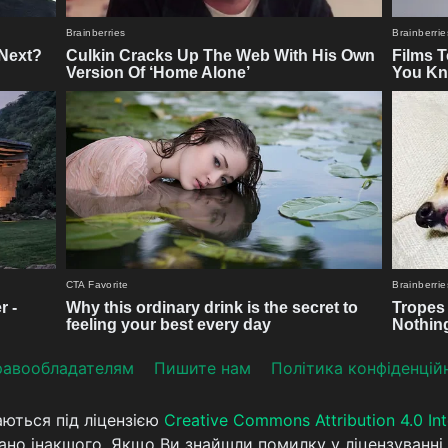
aвooблaдателям
Пишите нам
Політика конфіденцій
аються під ліцензією
Creative Commons Attribution 4.0 Int
ано інакшого. Якщо Ви знайшли помилку у ліцензуванні