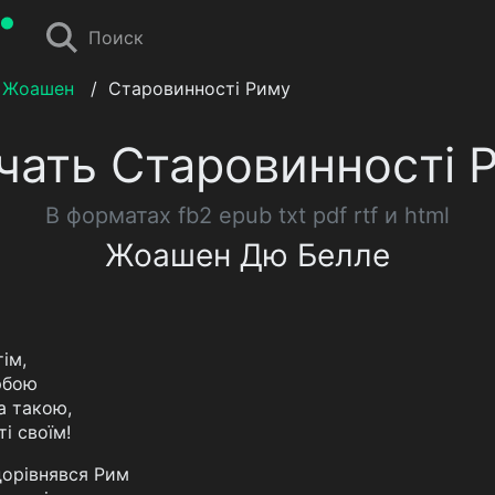
Поиск
 Жоашен
/
Старовинності Риму
чать Старовинності 
В форматах fb2 epub txt pdf rtf и html
Жоашен Дю Белле
ім,
рбою
ла такою,
і своїм!
дорівнявся Рим