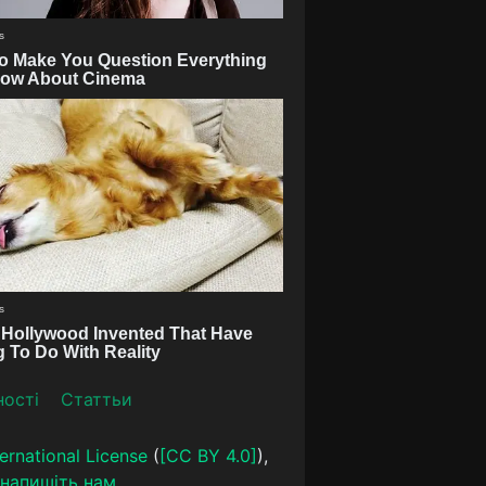
ності
Статтьи
ernational License
(
[CC BY 4.0]
),
напишіть нам