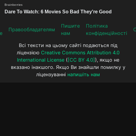
Пишите
Політика
Прaвooблaдателям
е
нам
конфіденційності
Всі тексти на цьому сайті подаються під
ліцензією
Creative Commons Attribution 4.0
International License
(
[CC BY 4.0]
), якщо не
вказано інакшого. Якщо Ви знайшли помилку у
ліцензуванні
напишіть нам