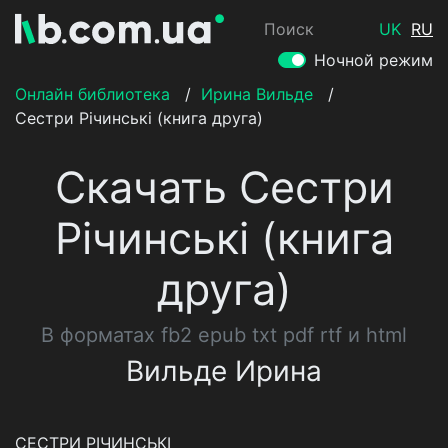
Поиск
UK
RU
Ночной режим
Онлайн библиотека
/
Ирина Вильде
/
Сестри Річинські (книга друга)
Скачать Сестри
Річинські (книга
друга)
В форматах fb2 epub txt pdf rtf и html
Вильде Ирина
СЕСТРИ РІЧИНСЬКІ