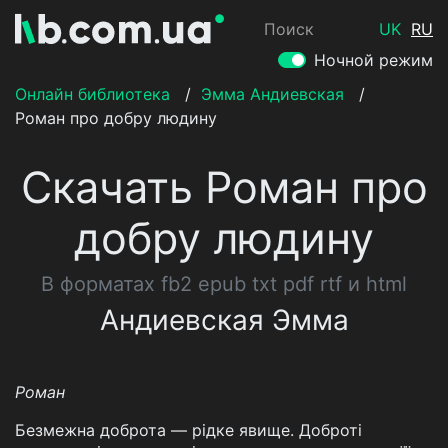
Поиск
UK
RU
Ночной режим
Онлайн библиотека
/
Эмма Андиевская
/
Роман про добру людину
Скачать Роман про
добру людину
В форматах fb2 epub txt pdf rtf и html
Андиевская Эмма
Роман
Безмежна доброта — рідке явище. Доброті