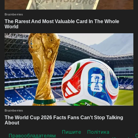
Пишите
Політика
Прaвooблaдателям