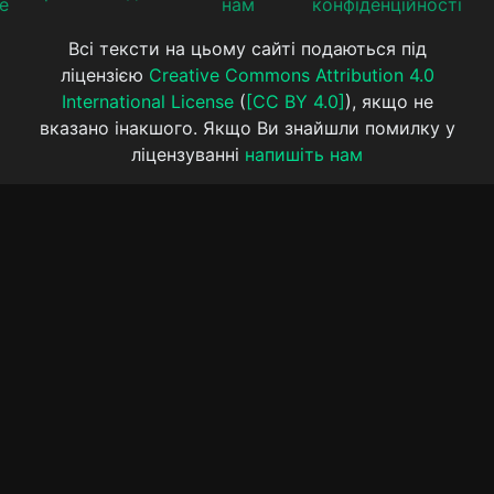
е
нам
конфіденційності
Всі тексти на цьому сайті подаються під
ліцензією
Creative Commons Attribution 4.0
International License
(
[CC BY 4.0]
), якщо не
вказано інакшого. Якщо Ви знайшли помилку у
ліцензуванні
напишіть нам