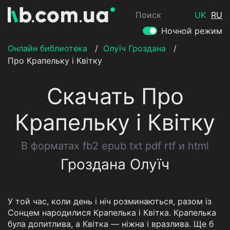
Поиск
UK
RU
Ночной режим
Онлайн библиотека
/
Олуїч Гроздана
/
Про Крапельку і Квітку
Скачать Про
Крапельку і Квітку
В форматах fb2 epub txt pdf rtf и html
Гроздана Олуїч
У той час, коли день і ніч розминаються, разом із
Сонцем народилися Крапелька і Квітка. Крапелька
була допитлива, а Квітка — ніжна і вразлива. Ще б