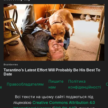
Пишите
Політика
Прaвooблaдателям
е
нам
конфіденційності
Всі тексти на цьому сайті подаються під
ліцензією
Creative Commons Attribution 4.0