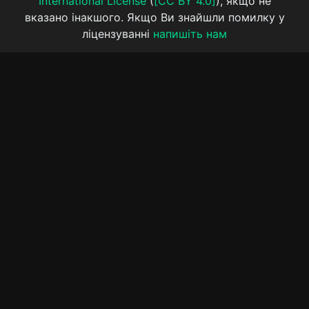
International License
(
[CC BY 4.0]
), якщо не
вказано інакшого. Якщо Ви знайшли помилку у
ліцензуванні
напишіть нам