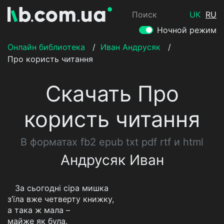
Поиск
UK
RU
Ночной режим
Онлайн библиотека
/
Иван Андрусяк
/
Про користь читання
Скачать Про
користь читання
В форматах fb2 epub txt pdf rtf и html
Андрусяк Иван
За сьогодні сіра мишка
з’їла вже четверту книжку,
а така ж мала –
майже як була.