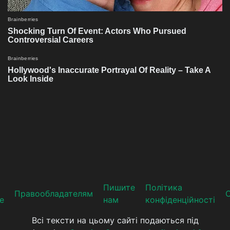
Пишите
Політика
Прaвooблaдателям
е
нам
конфіденційності
Всі тексти на цьому сайті подаються під