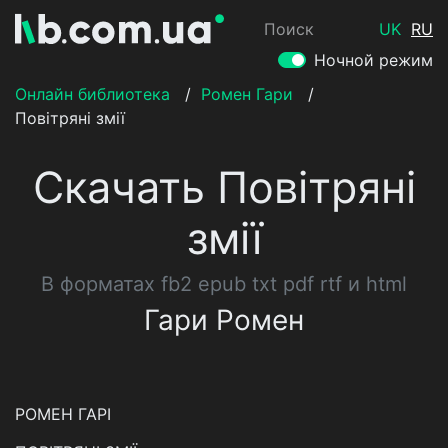
Поиск
UK
RU
Ночной режим
Онлайн библиотека
/
Ромен Гари
/
Повітряні змії
Скачать Повітряні
змії
В форматах fb2 epub txt pdf rtf и html
Гари Ромен
РОМЕН ГАРІ