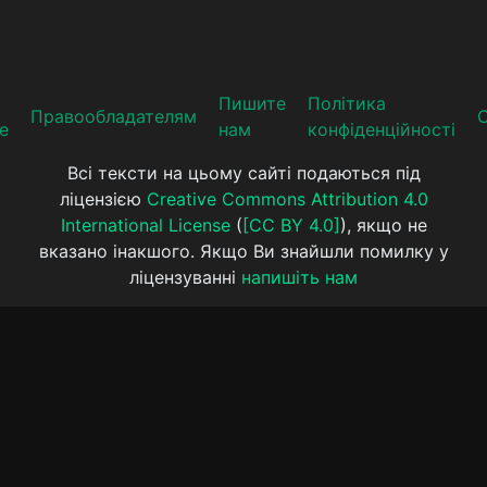
Пишите
Політика
Прaвooблaдателям
е
нам
конфіденційності
Всі тексти на цьому сайті подаються під
ліцензією
Creative Commons Attribution 4.0
International License
(
[CC BY 4.0]
), якщо не
вказано інакшого. Якщо Ви знайшли помилку у
ліцензуванні
напишіть нам