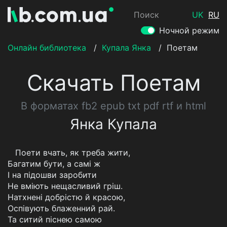
Поиск
UK
RU
Ночной режим
Онлайн библиотека
/
Купала Янка
/
Поетам
Скачать Поетам
В форматах fb2 epub txt pdf rtf и html
Янка Купала
Поети вчать, як треба жити,
Багатим бути, а самі ж
І на підошви заробити
Не вміють нещасливий гріш.
Натхнені добрістю й красою,
Оспівують блаженний рай.
Та ситий піснею самою