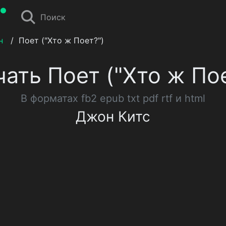
Поиск
н
/
Поет ("Хто ж Поет?")
ать Поет ("Хто ж По
В форматах fb2 epub txt pdf rtf и html
Джон Китс