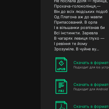
Не послала доля — принца,
Прохача-голоколінця,—
Він до всіх людських подоб
Од Платона аж до мавпи
Припасований. В орла
I в вільшанки розпізнав би
Всі інстинкти. Заревла
В чагарях левиця глухо —
I ревіння те йому
Зрозуміле. В чуйне ву...
Скачать в формат
Подходит для ios устр
Скачать в формат
Подходит для Android
Скачать в формат