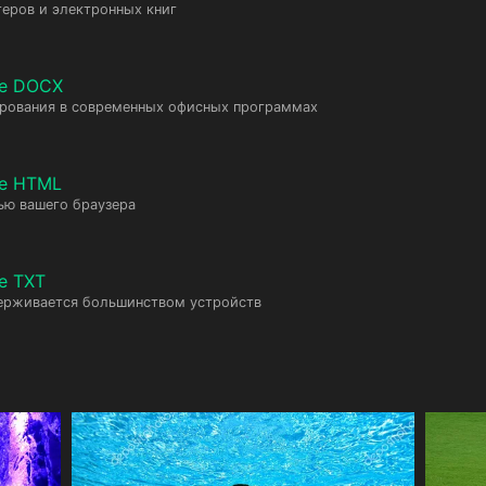
еров и электронных книг
те DOCX
ирования в современных офисных программах
те HTML
ью вашего браузера
е TXT
ерживается большинством устройств