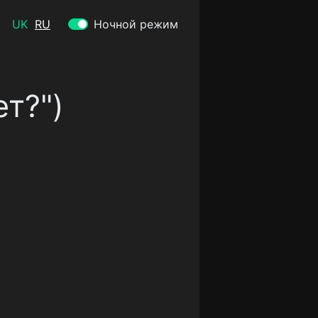
UK
RU
Ночной режим
ет?")