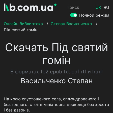
Поиск
UK
RU
Ночной режим
Онлайн библиотека
/
Степан Васильченко
/
Під святий гомін
Скачать Під святий
гомін
В форматах fb2 epub txt pdf rtf и html
Васильченко Степан
На краю спустошеного села, сплюндрованого і
безлюдного, стоїть мініатюрна церковця без хреста
і без дзвонів.