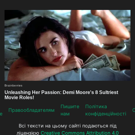
Пишите
Політика
Прaвooблaдателям
е
нам
конфіденційності
Всі тексти на цьому сайті подаються під
ліцензією
Creative Commons Attribution 4.0