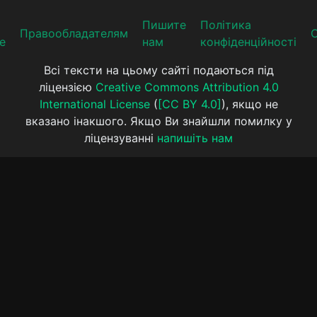
Пишите
Політика
Прaвooблaдателям
е
нам
конфіденційності
Всі тексти на цьому сайті подаються під
ліцензією
Creative Commons Attribution 4.0
International License
(
[CC BY 4.0]
), якщо не
вказано інакшого. Якщо Ви знайшли помилку у
ліцензуванні
напишіть нам