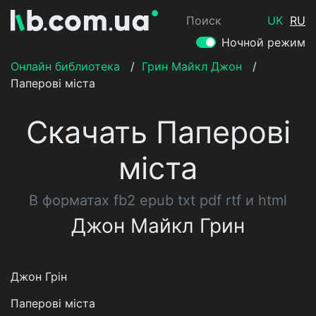
Поиск
UK
RU
Ночной режим
Онлайн библиотека
/
Грин Майкл Джон
/
Паперові міста
Скачать Паперові
міста
В форматах fb2 epub txt pdf rtf и html
Джон Майкл Грин
Джон Грін
Паперові міста