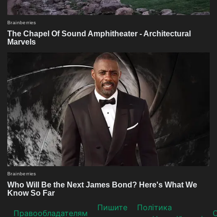
Пишите
Політика
Прaвooблaдателям