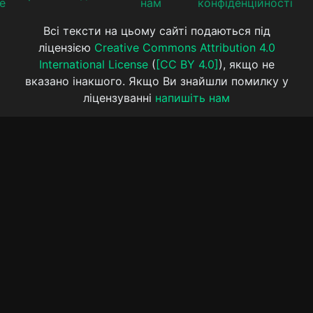
е
нам
конфіденційності
Всі тексти на цьому сайті подаються під
ліцензією
Creative Commons Attribution 4.0
International License
(
[CC BY 4.0]
), якщо не
вказано інакшого. Якщо Ви знайшли помилку у
ліцензуванні
напишіть нам