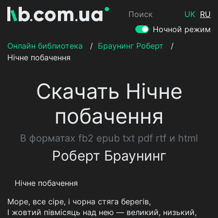
Поиск
UK
RU
Ночной режим
Онлайн библиотека
/
Браунинг Роберт
/
Нічне побачення
Скачать Нічне
побачення
В форматах fb2 epub txt pdf rtf и html
Роберт Браунинг
Нічне побачення
Море, все сіре, і чорна стяга берегів,
I жовтий півмісяць над нею — великий, низький,