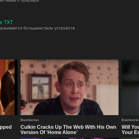
ью вашего браузера
е TXT
ерживается большинством устройств