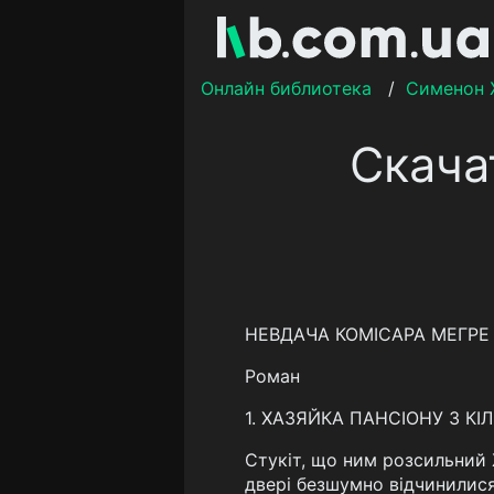
Онлайн библиотека
/
Сименон
Скача
НЕВДАЧА КОМІСАРА МЕГРЕ
Роман
1. ХАЗЯЙКА ПАНСІОНУ З К
Стукіт, що ним розсильний 
двері безшумно відчинилися