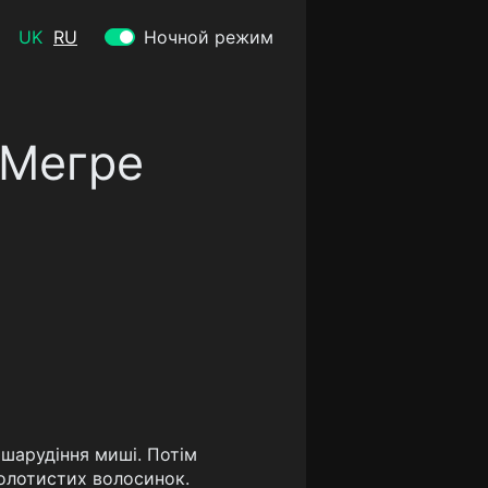
UK
RU
Ночной режим
 Мегре
 шарудіння миші. Потім
золотистих волосинок.