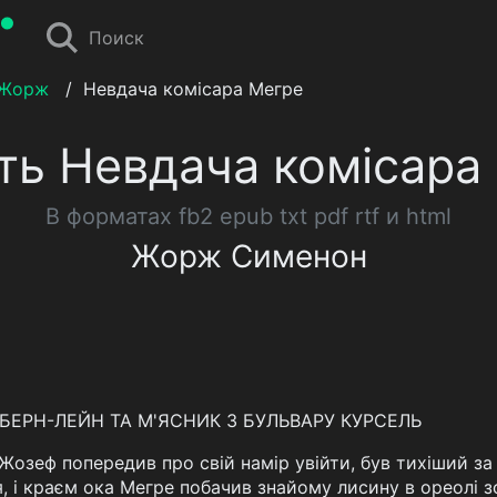
Поиск
 Жорж
/
Невдача комісара Мегре
ть Невдача комісара
В форматах fb2 epub txt pdf rtf и html
Жорж Сименон
ІЛБЕРН-ЛЕЙН ТА М'ЯСНИК З БУЛЬВАРУ КУРСЕЛЬ
Жозеф попередив про свій намір увійти, був тихіший за
, і краєм ока Мегре побачив знайому лисину в ореолі 