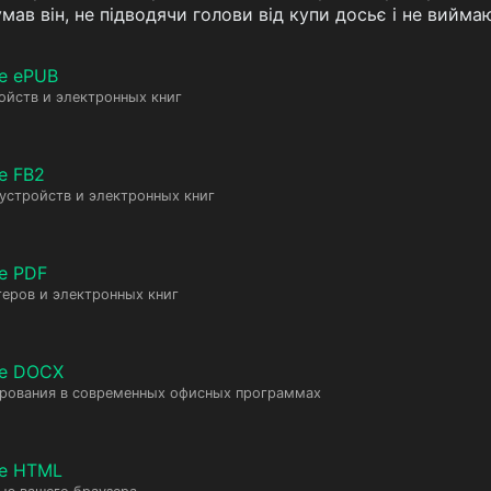
ав він, не підводячи голови від купи досьє і не виймаюч
е ePUB
ойств и электронных книг
е FB2
 устройств и электронных книг
е PDF
еров и электронных книг
те DOCX
ирования в современных офисных программах
те HTML