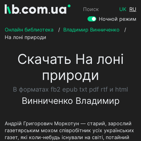
Поиск
UK
RU
Ночной режим
Онлайн библиотека
/
Владимир Винниченко
/
На лоні природи
Скачать На лоні
природи
В форматах fb2 epub txt pdf rtf и html
Винниченко Владимир
Андрій Григорович Моркотун — старий, зарослий
газетярським мохом співробітник усіх українських
газет, які коли-небудь існували на світі, потайний