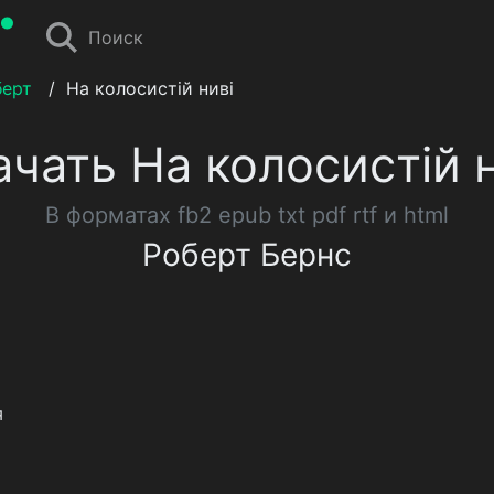
Поиск
берт
/
На колосистій ниві
ачать На колосистій н
В форматах fb2 epub txt pdf rtf и html
Роберт Бернс
я