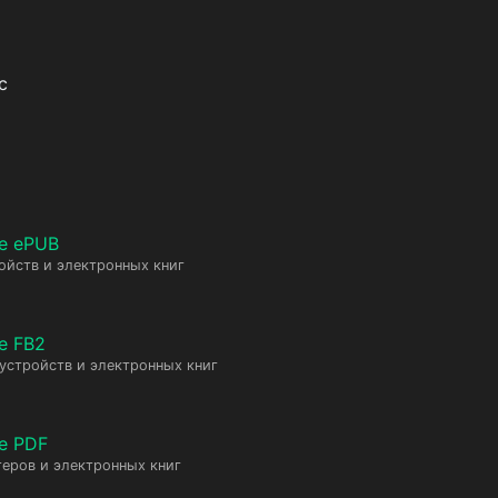
с
е ePUB
ойств и электронных книг
е FB2
 устройств и электронных книг
е PDF
еров и электронных книг