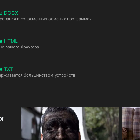
те DOCX
ирования в современных офисных программах
те HTML
ью вашего браузера
е TXT
ерживается большинством устройств