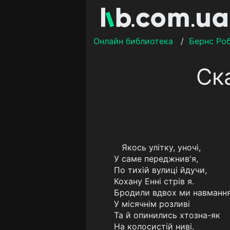
Онлайн библиотека
/
Бернс Ро
Ск
Якось улітку, уночі,
У саме переджнив'я,
По тихій вулиці йдучи,
Кохану Енні стрів я.
Бродили вдвох ми навманн
У місячнім розливі
Та й опинились хтозна-як
На колосистій ниві.