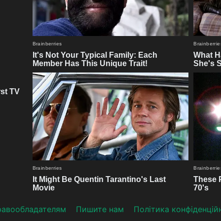
aвooблaдателям
Пишите нам
Політика конфіденцій