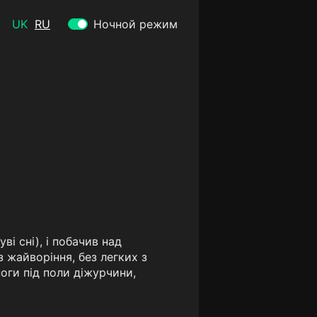
UK
RU
Ночной режим
і сні), і побачив над
 жайворіння, без легких з
оги під поли діжурчини,