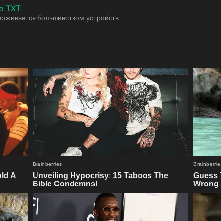
е TXT
ерживается большинством устройств