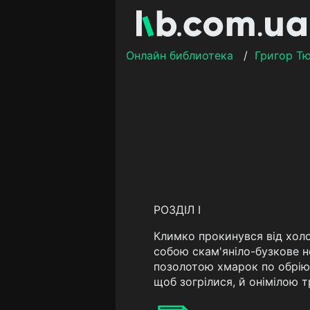
Онлайн библиотека
/
Григор Т
РОЗДІЛ І
Климко прокинувся від холод
собою скам'яніло-бузкове н
позолотою хмарок по обрію,
щоб зогрілися, й онімілою 