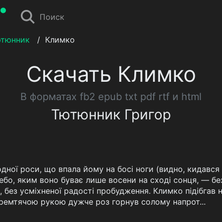
Поиск
ютюнник
/
Климко
Скачать Климко
В форматах fb2 epub txt pdf rtf и html
Тютюнник Григор
ної роси, що впала йому на босі ноги (видно, кидався ув
ебо, яким воно буває лише восени на сході сонця, — без
 без усміхненої радості пробудження. Климко підібгав н
тремтячою рукою дужче роз горнув солому напрот...