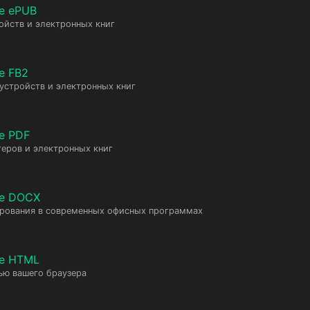
е ePUB
ойств и электронных книг
е FB2
 устройств и электронных книг
е PDF
еров и электронных книг
те DOCX
ирования в современных офисных программах
те HTML
ью вашего браузера