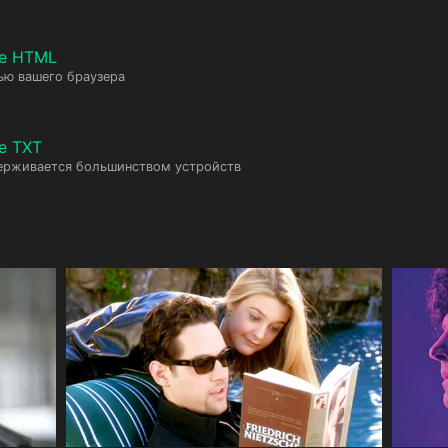
те HTML
ью вашего браузера
е TXT
ерживается большинством устройств