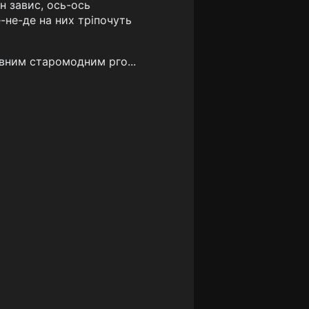
н завис, ось-ось
-не-де на них тріпочуть
ивним старомодним рго...