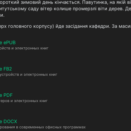
роткий зимовий день кінчається. Павутинка, на якій ві
титутському саду вітер колише промерзлі віти дерев. Де
и.
верх головного корпусу) йде засідання кафедри. За мас
е ePUB
ойств и электронных книг
е FB2
 устройств и электронных книг
е PDF
еров и электронных книг
те DOCX
ирования в современных офисных программах