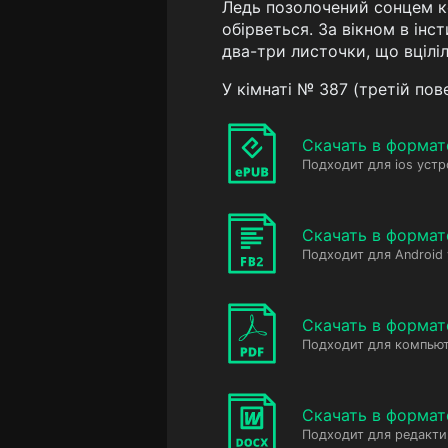
Ледь позолочений сонцем ко
обірветься. За вікном в інс
два-три листочки, що вціліл
У кімнаті № 387 (третій по
Скачать в формат
Подходит для ios устр
Скачать в формат
Подходит для Android
Скачать в формат
Подходит для компьют
Скачать в форма
Подходит для редакт