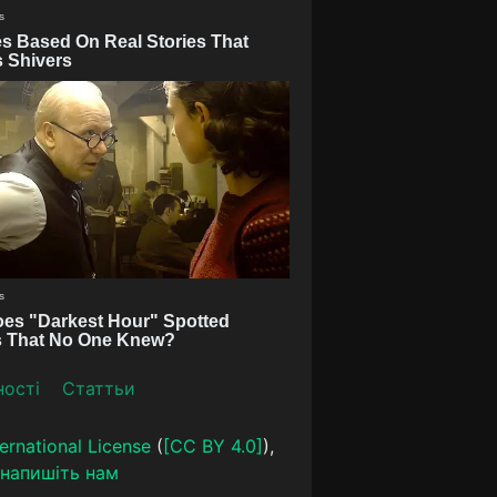
ності
Статтьи
ernational License
(
[CC BY 4.0]
),
напишіть нам