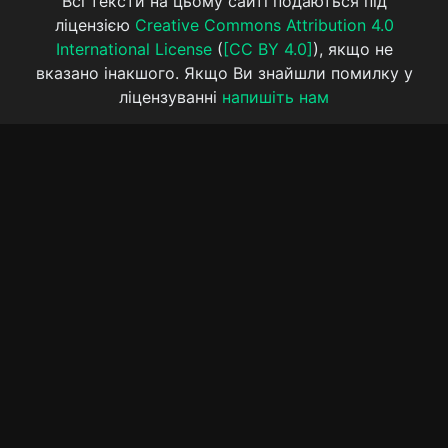
Всі тексти на цьому сайті подаються під
ліцензією
Creative Commons Attribution 4.0
International License
(
[CC BY 4.0]
), якщо не
вказано інакшого. Якщо Ви знайшли помилку у
ліцензуванні
напишіть нам