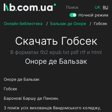
Поиск
UK
RU
Ночной режим
Онлайн библиотека
/
Бальзак де Оноре
/
Гобсек
Скачать Гобсек
В форматах fb2 epub txt pdf rtf и html
Оноре де Бальзак
Оноре де Бальзак
Гобсек
Баронові Баршу де Пеноен.
З поміж усіх вихованців Вандомського коледжу,