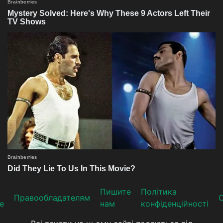
Пишите
Політика
Прaвooблaдателям
е
нам
конфіденційності