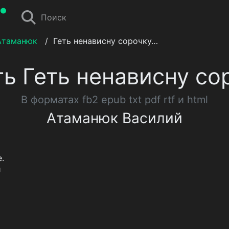
Поиск
Атаманюк
/
Геть ненависну сорочку…
ть Геть ненависну со
В форматах fb2 epub txt pdf rtf и html
Атаманюк Василий
.
и