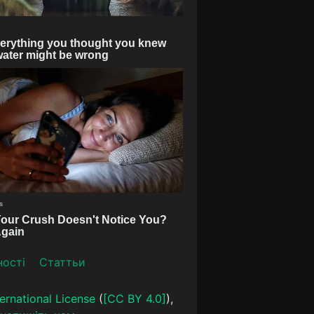
ності
Статтьи
ernational License
(
[CC BY 4.0]
),