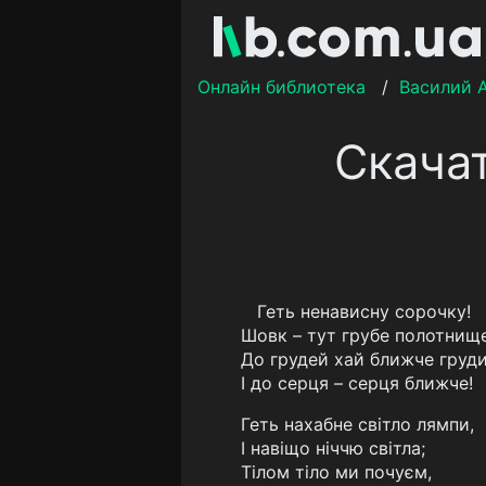
Онлайн библиотека
/
Василий 
Скача
Геть ненависну сорочку!
Шовк – тут грубе полотнище
До грудей хай ближче груд
І до серця – серця ближче!
Геть нахабне світло лямпи,
І навіщо ніччю світла;
Тілом тіло ми почуєм,