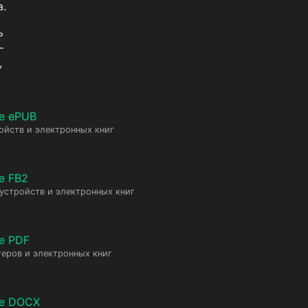
а.
ь
—
,
е ePUB
ойств и электронных книг
е FB2
 устройств и электронных книг
е PDF
еров и электронных книг
те DOCX