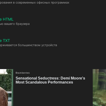
ирования в современных офисных программах
те HTML
ью вашего браузера
е TXT
ерживается большинством устройств