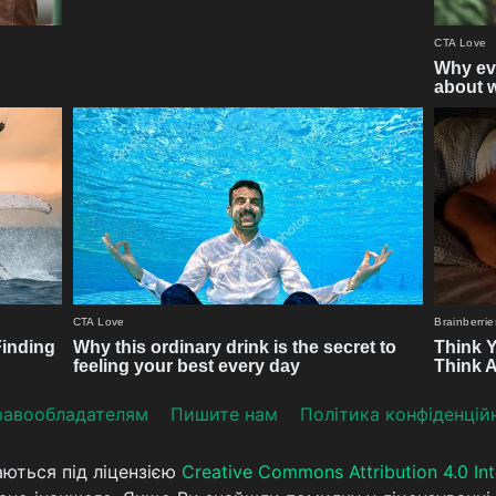
aвooблaдателям
Пишите нам
Політика конфіденцій
аються під ліцензією
Creative Commons Attribution 4.0 Int