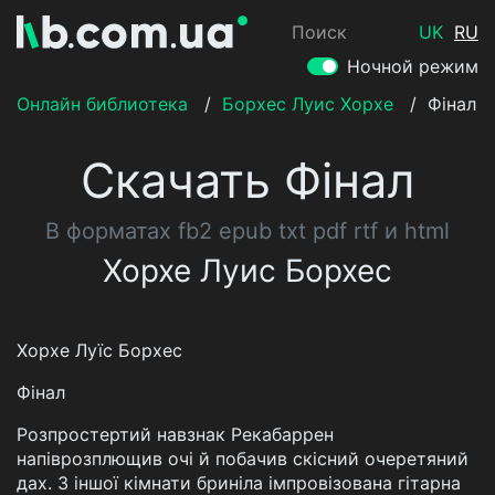
Поиск
UK
RU
Ночной режим
Онлайн библиотека
/
Борхес Луис Хорхе
/
Фінал
Скачать Фінал
В форматах fb2 epub txt pdf rtf и html
Хорхе Луис Борхес
Хорхе Луїс Борхес
Фінал
Розпростертий навзнак Рекабаррен
напіврозплющив очі й побачив скісний очеретяний
дах. З іншої кімнати бриніла імпровізована гітарна