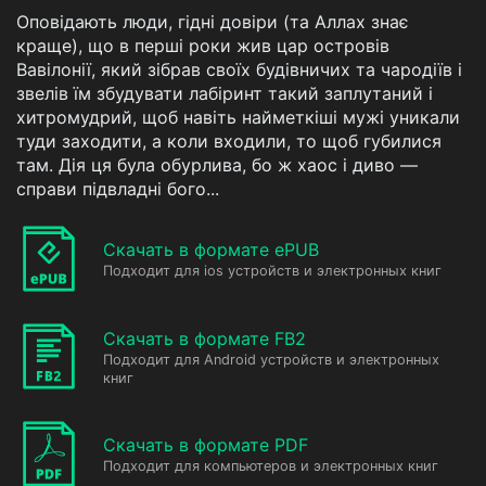
Оповідають люди, гідні довіри (та Аллах знає
краще), що в перші роки жив цар островів
Вавілонії, який зібрав своїх будівничих та чародіїв і
звелів їм збудувати лабіринт такий заплутаний і
хитромудрий, щоб навіть найметкіші мужі уникали
туди заходити, а коли входили, то щоб губилися
там. Дія ця була обурлива, бо ж хаос і диво —
справи підвладні бого...
Скачать в формате ePUB
Подходит для ios устройств и электронных книг
Скачать в формате FB2
Подходит для Android устройств и электронных
книг
Скачать в формате PDF
Подходит для компьютеров и электронных книг