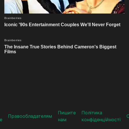
Пишите
Політика
Прaвooблaдателям
е
нам
конфіденційності