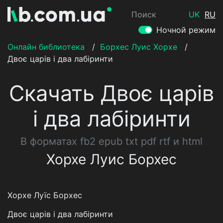
Поиск
UK
RU
Ночной режим
Онлайн библиотека
/
Борхес Луис Хорхе
/
Двоє царів і два лабіринти
Скачать Двоє царів
і два лабіринти
В форматах fb2 epub txt pdf rtf и html
Хорхе Луис Борхес
Хорхе Луїс Борхес
Двоє царів і два лабіринти