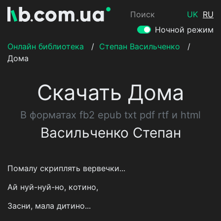
Поиск
UK
RU
Ночной режим
Онлайн библиотека
/
Степан Васильченко
/
Дома
Скачать Дома
В форматах fb2 epub txt pdf rtf и html
Васильченко Степан
Помалу скриплять вервечки...
Ай нуй-нуй-но, котино,
Засни, мала дитино...