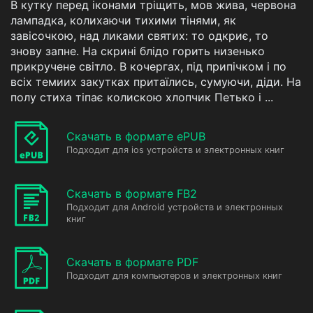
В кутку перед іконами тріщить, мов жива, червона
лампадка, колихаючи тихими тінями, як
завісочкою, над ликами святих: то одкриє, то
знову запне. На скрині блідо горить низенько
прикручене світло. В кочергах, під припічком і по
всіх темиих закутках притаїлись, сумуючи, діди. На
полу стиха тіпає колискою хлопчик Петько і ...
Скачать в формате ePUB
Подходит для ios устройств и электронных книг
Скачать в формате FB2
Подходит для Android устройств и электронных
книг
Скачать в формате PDF
Подходит для компьютеров и электронных книг