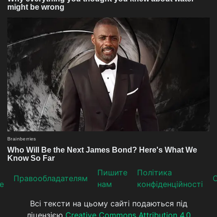
Пишите
Політика
Прaвooблaдателям
е
нам
конфіденційності
Всі тексти на цьому сайті подаються під
ліцензією
Creative Commons Attribution 4.0