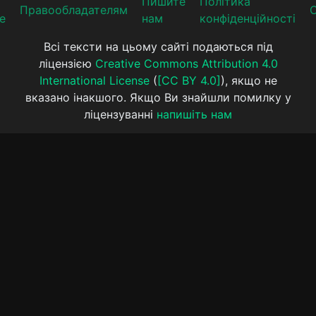
Пишите
Політика
Прaвooблaдателям
е
нам
конфіденційності
Всі тексти на цьому сайті подаються під
ліцензією
Creative Commons Attribution 4.0
International License
(
[CC BY 4.0]
), якщо не
вказано інакшого. Якщо Ви знайшли помилку у
ліцензуванні
напишіть нам