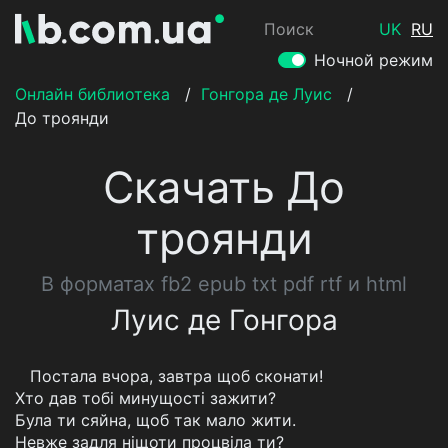
Поиск
UK
RU
Ночной режим
Онлайн библиотека
/
Гонгора де Луис
/
До троянди
Скачать До
троянди
В форматах fb2 epub txt pdf rtf и html
Луис де Гонгора
Постала вчора, завтра щоб сконати!
Хто дав тобі минущості зажити?
Була ти сяйна, щоб так мало жити.
Невже задля ніщоти процвіла ти?