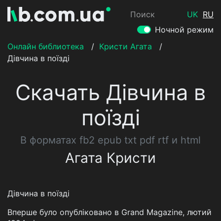
Поиск
UK
RU
Ночной режим
Онлайн библиотека
/
Кристи Агата
/
Дівчина в поїзді
Скачать Дівчина в
поїзді
В форматах fb2 epub txt pdf rtf и html
Агата Кристи
Дівчина в поїзді
Вперше було опубліковано в Grand Magazine, лютий