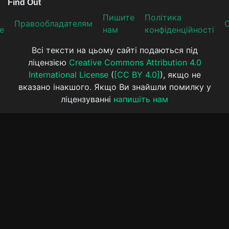
Пишите
Політика
Прaвooблaдателям
е
нам
конфіденційності
Всі тексти на цьому сайті подаються під
ліцензією
Creative Commons Attribution 4.0
International License
(
[CC BY 4.0]
), якщо не
вказано інакшого. Якщо Ви знайшли помилку у
ліцензуванні
напишіть нам