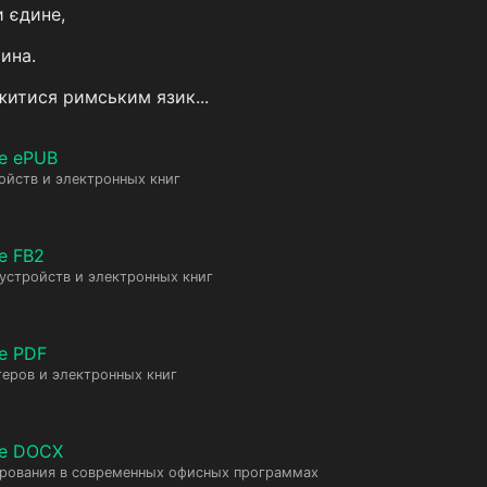
и єдине,
сина.
житися римським язик...
е ePUB
ойств и электронных книг
е FB2
 устройств и электронных книг
е PDF
еров и электронных книг
те DOCX
ирования в современных офисных программах