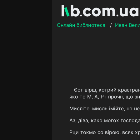
Онлайн библиотека
/
Иван Вел
Єст вірш, котрий краєгран
яко то М, А, Р і прочії, що
Мисліте, мисль імійте, но н
Аз, діва, како могох господа
Рци токмо со вірою, всяк х