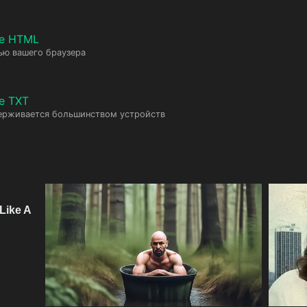
те HTML
ью вашего браузера
е TXT
ерживается большинством устройств