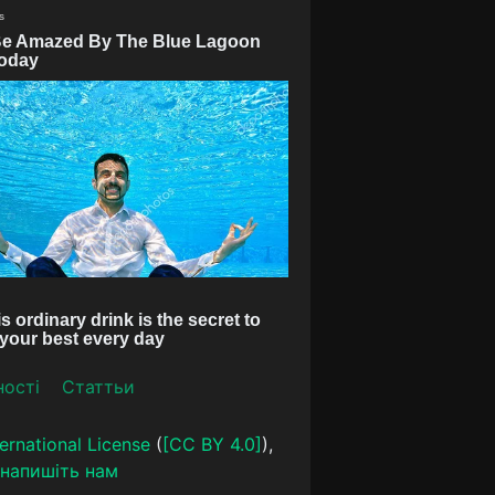
ності
Статтьи
ernational License
(
[CC BY 4.0]
),
напишіть нам