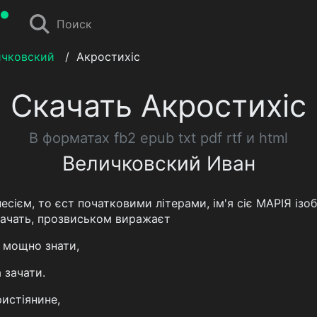
Поиск
ичковский
/
Акростихіс
Скачать Акростихіс
В форматах fb2 epub txt pdf rtf и html
Величковский Иван
есієм, то єст початковими літерами, ім'я сіє МАРІЯ ізобр
 значать, прозвиськом виражаєт
е мощно знати,
 зачати.
ристіянине,