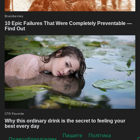
Пишите
Політика
Прaвooблaдателям