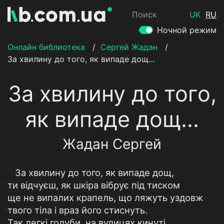
Поиск
UK
RU
Ночной режим
Онлайн библиотека
/
Сергей Жадан
/
За хвилину до того, як випаде дощ...
За хвилину до того,
як випаде дощ...
Жадан Сергей
За хвилину до того, як випаде дощ,
ти відчуєш, як шкіра вібрує під тиском
ще не випалих крапель, що ляжуть уздовж
твого тіла і враз його стиснуть.
Так легкі голуби, на вулицях кинуті,