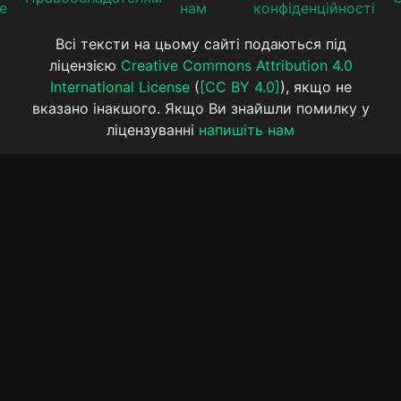
е
нам
конфіденційності
Всі тексти на цьому сайті подаються під
ліцензією
Creative Commons Attribution 4.0
International License
(
[CC BY 4.0]
), якщо не
вказано інакшого. Якщо Ви знайшли помилку у
ліцензуванні
напишіть нам