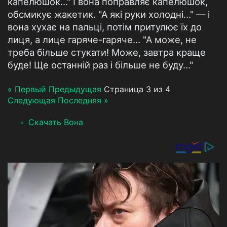
капелюшок..." І вона поправляє капелюшок,
обсмикує жакетик. "А які руки холодні..." — і
вона хухає на пальці, потім притулює їх до
лиця, а лице гаряче-гаряче... "А може, не
треба більше стукати! Може, завтра краще
буде! Ще останній раз і більше не буду..."
« Первый
Предыдущая
Страница 3 из 4
Следующая
Последняя »
Скачать Вона