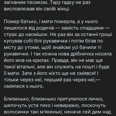
загнаним песиком. Тару гадку не раз
висловлював він своїй жінці.
Помер батько, і мати померла, а у нього
лишилося від родичів — замість спадщини —
страх до насмішок. Не раз він за останні гроші
купував собі білі рукавички і потім бігав по
місту до утоми, щоб знайомі усі бачили ті
рукавички. І так кожна нова дрібничка носила
його мов на крилах. Правда, він не має ще
такої вітальні, але він служить на пошті і буде
її мати. Зате з його ніхто ще не сміявся! І
тільки через неї, перший раз через неї,—
сміялися з нього.
Близенько, близенько притулилося личко,
шепочуть уста тихо і невиразно, лоскочуть
волосинки такі м'якенькі, неначе сей дим над