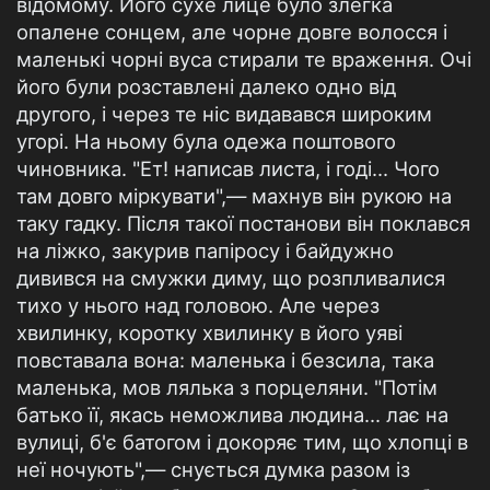
відомому. Його сухе лице було злегка
опалене сонцем, але чорне довге волосся і
маленькі чорні вуса стирали те враження. Очі
його були розставлені далеко одно від
другого, і через те ніс видавався широким
угорі. На ньому була одежа поштового
чиновника. "Ет! написав листа, і годі... Чого
там довго міркувати",— махнув він рукою на
таку гадку. Після такої постанови він поклався
на ліжко, закурив папіросу і байдужно
дивився на смужки диму, що розпливалися
тихо у нього над головою. Але через
хвилинку, коротку хвилинку в його уяві
повставала вона: маленька і безсила, така
маленька, мов лялька з порцеляни. "Потім
батько її, якась неможлива людина... лає на
вулиці, б'є батогом і докоряє тим, що хлопці в
неї ночують",— снується думка разом із