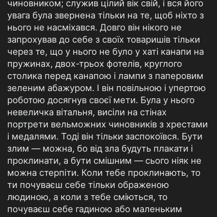
чиновником; служив цілий вік свій, і вся його
увага була звернена тільки на те, щоб ніхто з
нього не насміхався. Довго він нікого не
запрохував до себе з своїх товаришів тільки
через те, що у нього не було у хаті канапи на
пружинах, двох-трьох фотелів, круглого
столика перед канапою і лампи з паперовим
зеленим абажуром. І він повільною і упертою
роботою досягнув своєї мети. Була у нього
невеличка вітальня, висіли на стінах
портрети вельможних чиновників з хрестами
і медалями. Тоді він тільки заспокоївся. Бути
злим — можна, бо від зла будуть плакати і
проклинати, а бути смішним — сього ніяк не
можна стерпіти. Коли тебе проклинають, то
ти почуваєш себе тільки ображеною
людиною, а коли з тебе сміються, то
почуваєш себе гадиною або маленьким