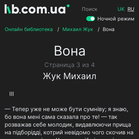
Поиск
UK
RU
Ночной режим
Онлайн библиотека
/
Михаил Жук
/
Вона
Вона
Страница 3 из 4
Жук Михаил
III
— Тепер уже не може бути сумніву; я знаю,
бо вона мені сама сказала про те! — так
розважав себе молодик, видавлюючи прища
на підборідді, котрий невідомо чого скочив на