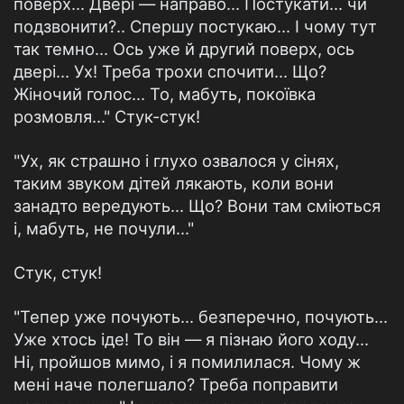
поверх... Двері — направо... Постукати... чи
подзвонити?.. Спершу постукаю... І чому тут
так темно... Ось уже й другий поверх, ось
двері... Ух! Треба трохи спочити... Що?
Жіночий голос... То, мабуть, покоївка
розмовля..." Стук-стук!
"Ух, як страшно і глухо озвалося у сінях,
таким звуком дітей лякають, коли вони
занадто вередують... Що? Вони там сміються
і, мабуть, не почули..."
Стук, стук!
"Тепер уже почують... безперечно, почують...
Уже хтось іде! То він — я пізнаю його ходу...
Ні, пройшов мимо, і я помилилася. Чому ж
мені наче полегшало? Треба поправити