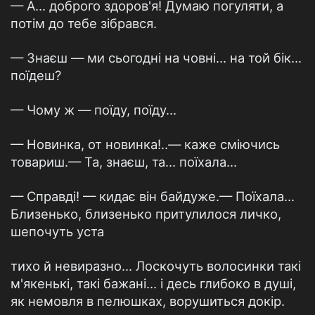
— А... доброго здоров'я! Думаю погуляти, а
потім до тебе зібрався.
— Знаєш — ми сьогодні на човні... на той бік...
поїдеш?
— Чому ж — поїду, поїду...
— Новинка, от новинка!..— каже сміючись
товариш.— Та, знаєш, та... поїхала...
— Справді! — кидає він байдуже.— Поїхала...
Близенько, близенько притулилося личко,
шепочуть уста
тихо й невиразно... Лоскочуть волосинки такі
м'якенькі, такі бажані... і десь глибоко в душі,
як немовля в пелюшках, ворушиться докір.