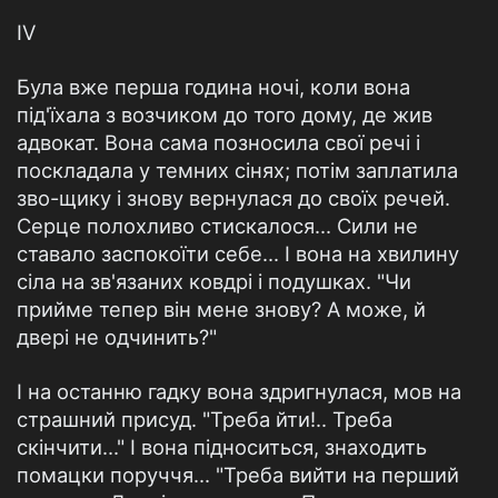
IV
Була вже перша година ночі, коли вона
під'їхала з возчиком до того дому, де жив
адвокат. Вона сама позносила свої речі і
поскладала у темних сінях; потім заплатила
зво-щику і знову вернулася до своїх речей.
Серце полохливо стискалося... Сили не
ставало заспокоїти себе... І вона на хвилину
сіла на зв'язаних ковдрі і подушках. "Чи
прийме тепер він мене знову? А може, й
двері не одчинить?"
І на останню гадку вона здригнулася, мов на
страшний присуд. "Треба йти!.. Треба
скінчити..." І вона підноситься, знаходить
помацки поруччя... "Треба вийти на перший