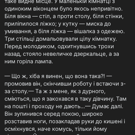
таке видне місце. У маленькій кімнатці з
одиноким віконцем було якось непривітно.
Біля вікна — стіл, а проти столу, біля стінки,
приліпилося ліжко; у кутку — миска до
умивання, а біля ліжка — вішалка з одежею.
Три стільці домальовували цілу кімнатку.
Перед молодиком, одхитнувшись трохи
назад, стояло невеличке дзеркальце, а за
ним горіла лампа.
— Що ж, хіба я винен, що вона така?! —
промовив він, скінчивши роботу і встаючи з-
за столу.— Та ж з мене, як з дурного,
сміються, що я закохався в таку дівчину. Там
на пошті і проходу не дають...— Думає далі.
Він зупинився серед покою, широко
розставив ноги, позакладав руки до кишені і
осміхнувся, наче комусь, тільки йому