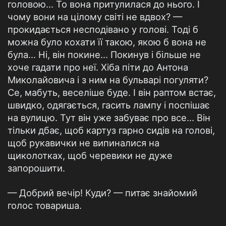
головою... То вона притулилася до нього. І
чому вони на цілому світі не вдвох? —
прокидається несподівано у голові. Тоді б
можна було кохати її такою, якою б вона не
була... Ні, він покине... Покинув і більше не
хоче гадати про неї. Хіба піти до Антона
Миколайовича і з ним на бульварі погуляти?
Се, мабуть, веселіше буде. І він раптом встає,
швидко, одягається, гасить лампу і поспішає
на вулицю. Тут він уже забуває про все... Він
тільки дбає, щоб картуз гарно сидів на голові,
щоб рукавички не випиналися на
щиколотках, щоб черевики не дуже
запорошити.
— Добрий вечір! Куди? — питає знайомий
голос товариша.