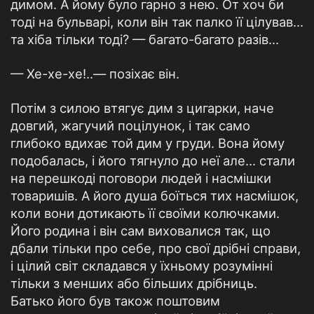
димом. А йому було гарно з нею. От хоч би
тоді на бульварі, коли він так палко її цілував...
та хіба тільки тоді? — багато-багато разів...
— Хе-хе-хе!..— позіхає він.
Потім з силою втягує дим з цигарки, наче
довгий, жагучий поцілунок, і так само
глибоко вдихає той дим у груди. Вона йому
подобалась, і його тягнуло до неї але... стали
на перешкоді поговори людей і насмішки
товаришів. А його душа боїться тих насмішок,
коли вони дотикають її своїми колючками.
Його родина і він сам виховалися так, що
дбали тільки про себе, про свої дрібні справи,
і цілий світ складався у їхньому розумінні
тільки з менших або більших дрібниць.
Батько його був також поштовим