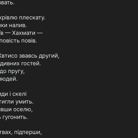
вать.
крівлю плескату.
ки налив.
оїв — Хахмати —
овість повів.
Хвтисо звавсь другий,
 дивних гостей.
до пругу,
людей.
ди і скелі
тигли умить.
явши оселю,
 гугонить.
вах, підперши,