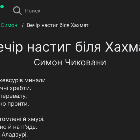
Поиск
 Симон
/
Вечір настиг біля Хахмат
ечір настиг біля Хахм
Симон Чиковани
 хевсурів минали
чні хребти.
перевалу,-
ко пройти.
томлені й хмурі.
но й на п'ядь.
 Аладаурі.