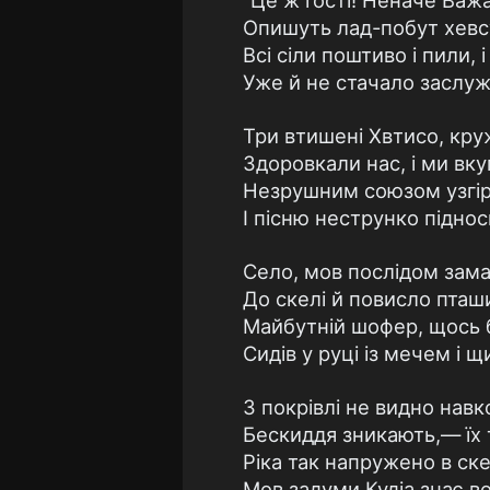
"Це ж гості! Неначе Важа
Опишуть лад-побут хевсур
Всі сіли поштиво і пили, і
Уже й не стачало заслуж
Три втишені Хвтисо, кр
Здоровкали нас, і ми вку
Незрушним союзом узгір 
І пісню неструнко піднос
Село, мов послідом зам
До скелі й повисло пташ
Майбутній шофер, щось 
Сидів у руці із мечем і щ
З покрівлі не видно навк
Бескиддя зникають,— їх 
Ріка так напружено в ск
Мов задуми Кудіа знає во