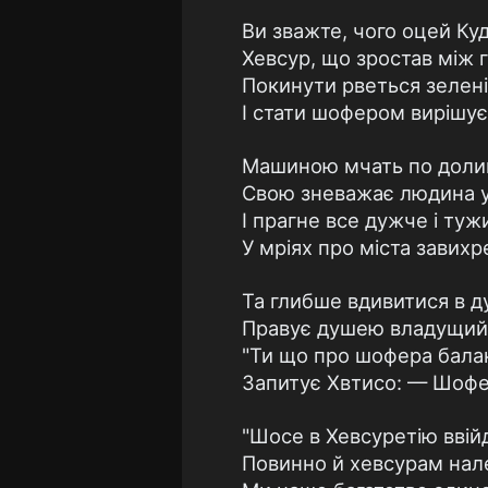
Ви зважте, чого оцей Куд
Хевсур, що зростав між 
Покинути рветься зелені
І стати шофером вирішує 
Машиною мчать по долина
Свою зневажає людина у
І прагне все дужче і ту
У мріях про міста завихр
Та глибше вдивитися в 
Правує душею владущий 
"Ти що про шофера бал
Запитує Хвтисо: — Шофе
"Шосе в Хевсуретію ввій
Повинно й хевсурам нал