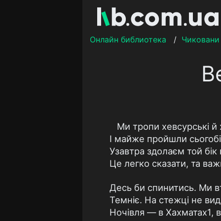
Онлайн библиотека
/
Чиковани
В
Ми тропи хевсурські й
І майже пройшли сьогобі
Узавтра здолаєм той бік 
Це легко сказати, та важ
Десь би спинитись. Ми в
Темніє. На стежці не вид
Ночівля — в Хахматах1, в