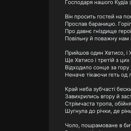
Господаря нашого Кудіа з
Він просить гостей на по
Прослав бараницю. Горіл
Про давнє гніздище гер
Повільну й поважну нам п
Прийшов один Хвтисо, і 
Ще Хвтисо і третій з цих
Відходило сонце за гору 
Неначе тікаючи геть од 
Край неба зубчасті бески
Завихрились вгору й зас
Стрімчаста тропа, обійн
Шугнула до річки, де рінь
Чоло, пошрамоване в бит