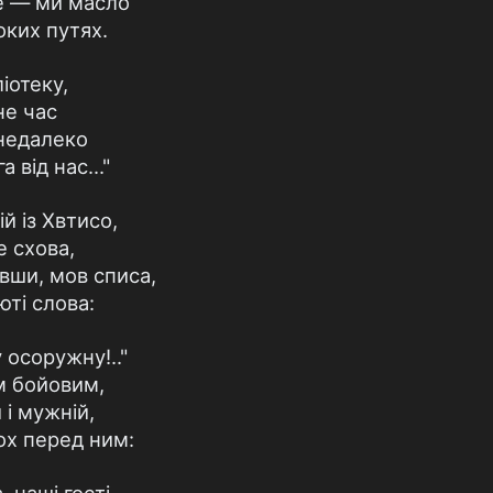
е — ми масло
ких путях.
іотеку,
не час
 недалеко
 від нас..."
й із Хвтисо,
е схова,
увши, мов списа,
юті слова:
осоружну!.."
ем бойовим,
 і мужній,
ох перед ним: