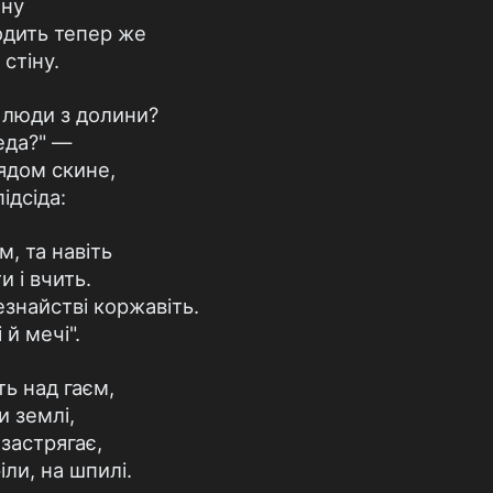
ину
одить тепер же
стіну.
 люди з долини?
еда?" —
лядом скине,
ідсіда:
м, та навіть
 і вчить.
езнайстві коржавіть.
 й мечі".
ть над гаєм,
и землі,
застрягає,
ли, на шпилі.