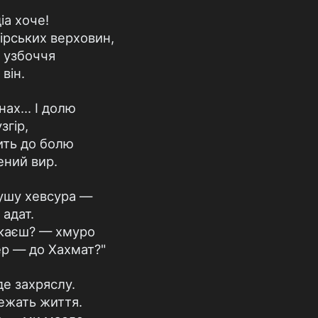
іа хоче!
гірських верховин,
 узбоччя
він.
х... І долю
згір,
жить до болю
ений вир.
душу хевсура —
адат.
акаєш? — хмуро
р — до Хахмат?"
де захряслу.
ежать життя.