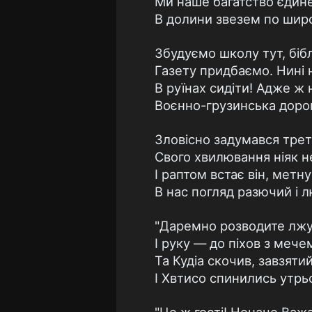
Ми наше багатство єдин
В долини звезем по широ
Збудуємо школу тут, бібл
Газету придбаємо. Нині 
В руїнах сидіти! Адже ж
Воєнно-грузинська дорога
Зловісно задумався треті
Свого хвилювання ніяк н
І раптом встає він, метн
В нас погляд разючий і л
"Даремно розводите лжу 
І руку — до піхов з меч
Та Кудіа скочив, завзятий
І Хвтисо спинились утрь