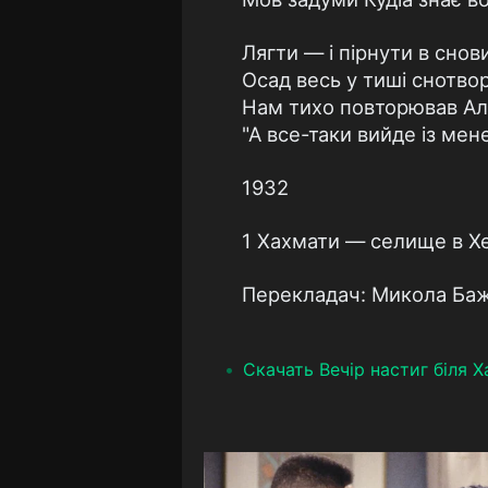
Лягти — і пірнути в снов
Осад весь у тиші снотво
Нам тихо повторював Ал
"А все-таки вийде із мен
1932
1 Хахмати — селище в Хев
Перекладач: Микола Ба
Скачать Вечір настиг біля 