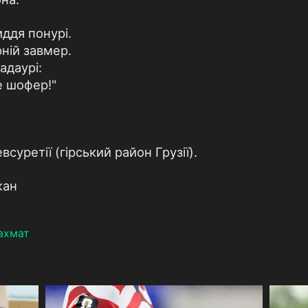
иддя понурі.
рній завмер.
адаурі:
е шофер!"
суретії (гірський район Грузії).
жан
Хахмат