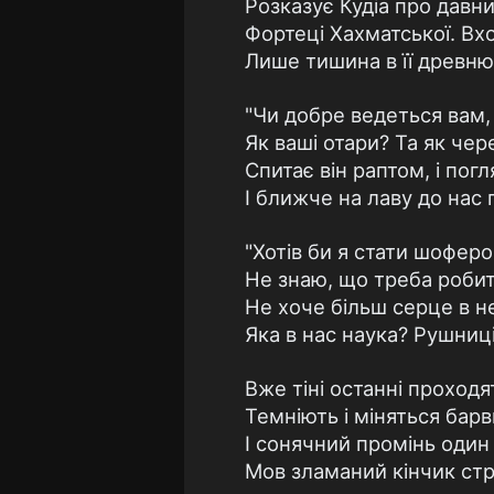
Розказує Кудіа про давн
Фортеці Хахматської. Вх
Лише тишина в її древню 
"Чи добре ведеться вам,
Як ваші отари? Та як чер
Спитає він раптом, і пог
І ближче на лаву до нас п
"Хотів би я стати шоферо
Не знаю, що треба робити
Не хоче більш серце в н
Яка в нас наука? Рушниці
Вже тіні останні проходя
Темніють і міняться барв
І сонячний промінь один 
Мов зламаний кінчик стрі