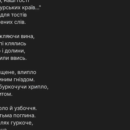
, наші гості
ських країв..."
 для тостів
ених слів.
ужляючи вина,
пі клялись
і долини,
или ввись.
ащене, влипло
иним гніздом.
буркочучи хрипло,
итом.
оло й узбоччя.
тьма поглина.
елях гуркоче,
на.