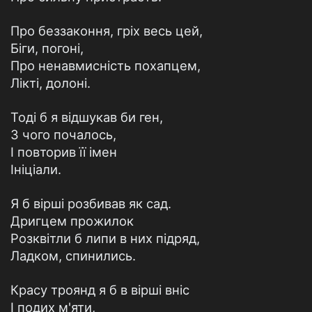
Про беззаконня, гріх весь цей,
Біги, погоні,
Про ненавмисність похапцем,
Лікті, долоні.
Тоді б я відшукав би ген,
З чого почалось,
І повторив її імен
Ініціали.
Я б вірші розбивав як сад.
Дригцем прожилок
Розквітли б липи в них підряд,
Ладком, спинились.
Красу троянд я б в вірші вніс
І подих м'яти,