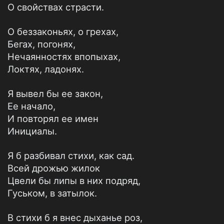
О свойствах страсти.
О беззаконьях, о грехах,
Бегах, погонях,
Нечаянностях впопыхах,
Локтях, ладонях.
Я вывел бы ее закон,
Ее начало,
И повторял ее имен
Инициалы.
Я б разбивал стихи, как сад.
Всей дрожью жилок
Цвели бы липы в них подряд,
Гуськом, в затылок.
В стихи б я внес дыханье роз,