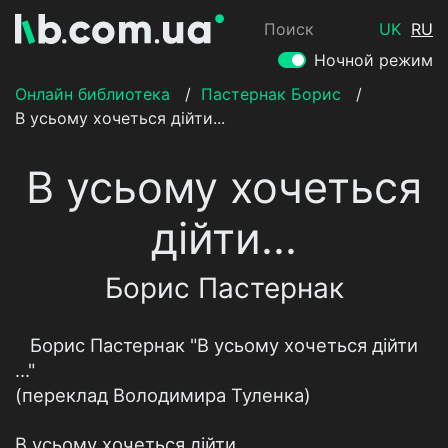
Поиск
UK
RU
Ночной режим
Онлайн библиотека
/
Пастернак Борис
/
В усьому хочеться дійти...
В усьому хочеться
дійти...
Борис Пастернак
Борис Пастернак "В усьому хочеться дійти
…"
(переклад Володимира Туленка)
В усьому хочеться дійти,