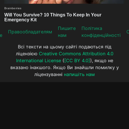
Пишите
Політика
Прaвooблaдателям
е
нам
конфіденційності
Всі тексти на цьому сайті подаються під
ліцензією
Creative Commons Attribution 4.0
International License
(
[CC BY 4.0]
), якщо не
вказано інакшого. Якщо Ви знайшли помилку у
ліцензуванні
напишіть нам