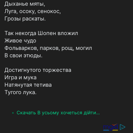
Дыханье мяты,
Луга, осоку, сенокос,
Грозы раскаты.
Так некогда Шопен вложил
Живое чудо
Фольварков, парков, рощ, могил
В свои этюды.
Достигнутого торжества
Игра и мука
Натянутая тетива
Тугого лука.
Скачать В усьому хочеться дійти...