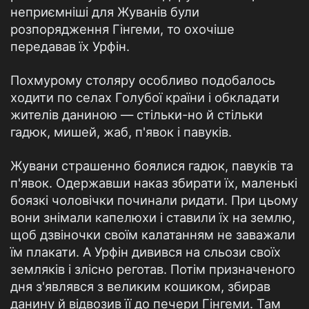
неприємніші для Жуванів були
розпорядження Гінгеми, то охочіше
передавав їх Урфін.
Похмурому столяру особливо подобалось
ходити по селах Голубої країни і обкладати
жителів даниною — стільки-но й стільки
гадюк, мишей, жаб, п'явок і павуків.
Жувани страшенно боялися гадюк, павуків та
п'явок. Одержавши наказ збирати їх, маленькі
боязкі чоловічки починали ридати. При цьому
вони знімали капелюхи і ставили їх на землю,
щоб дзвіночки своїм калатанням не заважали
їм плакати. А Урфін дивився на сльози своїх
земляків і злісно реготав. Потім призначеного
дня з'являвся з великим кошиком, збирав
данину й відвозив її до печери Гінгеми. Там