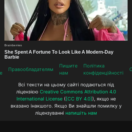
Пишите
Політика
Прaвooблaдателям
е
нам
конфіденційності
Всі тексти на цьому сайті подаються під
ліцензією
Creative Commons Attribution 4.0
International License
(
[CC BY 4.0]
), якщо не
вказано інакшого. Якщо Ви знайшли помилку у
ліцензуванні
напишіть нам