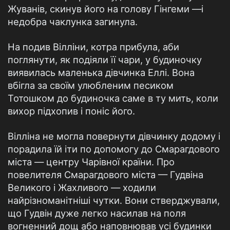
Жуванів, скинув його на голову Гінгеми —і
недобра чаклунка загинула.
На подив Вілліни, котра прибула, аби
поглянути, як подіяли її чари, у будиночку
виявилась маленька дівчинка Еллі. Вона
вбігла за своїм улюбленим песиком
Тотошком до будиночка саме в ту мить, коли
вихор підхопив і поніс його.
Вілліна не могла повернути дівчинку додому і
порадила їй іти по допомогу до Смарагдового
міста — центру Чарівної країни. Про
повелителя Смарагдового міста — Гудвіна
Великого і Жахливого — ходили
найрізноманітніші чутки. Вони стверджували,
що Гудвін дуже легко насилав на поля
вогненний дощ або наповнював усі будинки