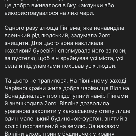
це добро вживалося в їжу чаклунки або
використовувалося на лихі чари.
Одного разу злюща Гінгема, яка ненавиділа
всенький рід людський, задумала його
знищити. Для цього вона накликала
жахливий буревій і спрямувала його за гори,
за пустелю, щоб він зруйнував усі міста, усі
села й під уламками поховав усіх людей.
Та цього не трапилося. На північному заході
Чарівної країни жила добра чарівниця Вілліна.
Вона дізналася про підступний намір Гінгеми
й знешкодила його. Вілліна дозволила
ураганові захопити у канзаському степу лише
один маленький будиночок-фургон, знятий з
коліс і поставлений на землю. За наказом
Вілліни вихор приніс будиночок у країну