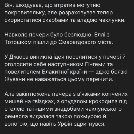
Він. шкодував, що втратив могутню
покровительку, але розраховував тепер
скористатися скарбами та владою чаклунки.
Навколо печери було безлюдно. Еллі з
Тотошком пішли до Смарагдового міста.
У Джюса виникла ідея поселитися у печері й
оголосити себе наступником Гінгеми та
повелителем Блакитної країни — адже боязкі
Жувани не наважаться цьому перечити.
Але закіптюжена печера з в'язками копчених
мишей на гвіздках, з опудалом крокодила під
стелею та іншими знадобами чаклунського
ремесла видалася такою похмурою й
вологою, що навіть Урфін здригнувся.