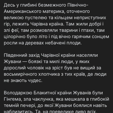
Десь у глибині безмежного Північно-
Американського материка, оточеного
великою пустелею та кільцем неприступних
гір, лежить Чарівна країна. Там жили добрі і
злі феї, там розмовляли тварини і птахи, там
цілорічно було літо і під вічно гарячим сонцем
росли на деревах небачені плоди.
Південний захід Чарівної країни населяли
Жувани — боязкі та милі люди, у яких
дорослий чоловік на зріст був не вищий за
восьмирічного хлопчика з тих країв, де люди
не знають чудес.
Володаркою Блакитної країни Жуванів були
Гінгема, зла чаклунка, яка мешкала в глибокій
темній печері, до якої Жувани боялися навіть
наблизитись. Та, на превелике диво всіх,