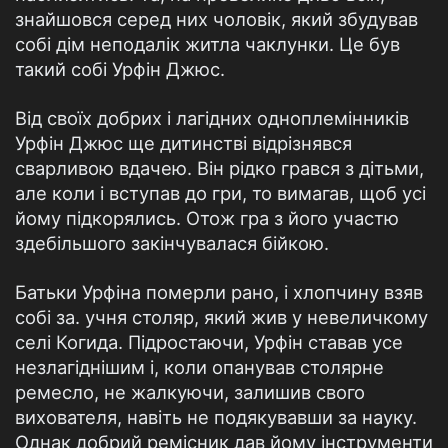
знайшовся серед них чоловік, який збудував
собі дім неподалік житла чаклунки. Це був
такий собі Урфін Джюс.
Від своїх добрих і лагідних одноплемінників
Урфін Джюс ще дитинстві відрізнявся
сварливою вдачею. Він рідко грався з дітьми,
але коли і вступав до гри, то вимагав, щоб усі
йому підкорялись. Отож гра з його участю
здебільшого закінчувалася бійкою.
Батьки Урфіна померли рано, і хлопчину взяв
собі за. учня столяр, який жив у невеличкому
селі Когида. Підростаючи, Урфін ставав усе
незлагіднішим і, коли опанував столярне
ремесло, не жалкуючи, залишив свого
вихователя, навіть не подякувавши за науку.
Однак добрий ремісник дав йому інструменти