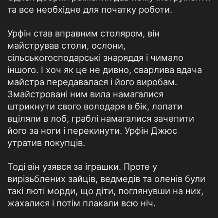
та все необхідне для початку роботи.
Урфін став вправним столяром, він
майстрував столи, ослони,
сільськогосподарські знаряддя і чимало
іншого. І хоч як це не дивно, сварлива вдача
майстра передавалася і його виробам.
Змайстровані ним вила намагалися
штрикнути свого володаря в бік, лопати
вціляли в лоб, граблі намагалися зачепити
його за ноги і перекинути. Урфін Джюс
утратив покупців.
Тоді він узявся за іграшки. Проте у
вирізьблених зайців, ведмедів та оленів були
такі люті морди, що діти, поглянувши на них,
жахалися і потім плакали всю ніч.