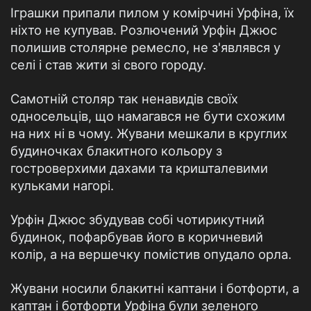
Іграшки припали пилом у комірчині Урфіна, їх
ніхто не купував. Розлючений Урфін Джюс
полишив столярне ремесло, не з'являвся у
селі і став жити зі свого городу.
Самотній столяр так ненавидів своїх
односельців, що намагався не бути схожим
на них ні в чому. Жувани мешкали в круглих
будиночках блакитного кольору з
гостроверхими дахами та кришталевими
кульками нагорі.
Урфін Джюс збудував собі чотирикутний
будинок, пофарбував його в коричневий
колір, а на вершечку помістив опудало орла.
Жувани носили блакитні каптани і ботфорти, а
каптан і ботфорти Урфіна були зеленого