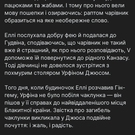
пацюками та жабами. І тому про нього вели
мову пошепки і озираючись: раптом чарівник
образиться на яке необережне слово.
Еллі послухала добру фею й подалася до
Гудвіна, сподіваючись, що чарівник не такий
вже й страшний, як про нього розповідають, V
допоможе їй повернутися до рідного Канзасу.
Тоді дівчинці не довелося зустрітися з
похмурим столяром Урфіном Джюсом.
Того дня, коли будиночок Еллі розчавив Гін-
гему, Урфіна не було побіля чаклунка — він
пішов у її справах до найвіддаленішого місця
Блакитної країни. Звістка про загибель
чаклунки викликала у Джюса подвійне
почуття: і жаль, і радість.