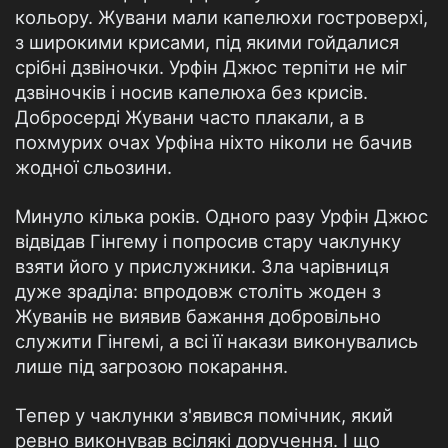
кольору. Жувани мали капелюхи гостроверхі,
з широкими крисами, під якими гойдалися
срібні дзвіночки. Урфін Джюс терпіти не міг
дзвіночків і носив капелюха без крисів.
Добросерді Жувани часто плакали, а в
похмурих очах Урфіна ніхто ніколи не бачив
жодної сльозини.
Минуло кілька років. Одного разу Урфін Джюс
відвідав Гінгему і попросив стару чаклунку
взяти його у прислужники. Зла чарівниця
дуже зраділа: впродовж століть жоден з
Жуванів не виявив бажання добровільно
служити Гінгемі, а всі її накази виконувались
лише під загрозою покарання.
Тепер у чаклунки з'явився помічник, який
ревно виконував всілякі доручення. І що