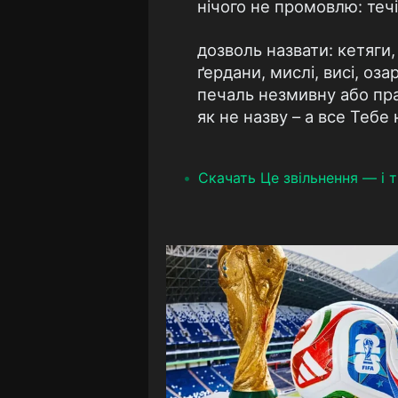
нічого не промовлю: течі
дозволь назвати: кетяги,
ґердани, мислі, висі, озар
печаль незмивну або пр
як не назву – а все Тебе 
Скачать Це звільнення — і т