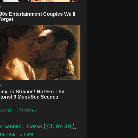
ності
Статтьи
ernational License
(
[CC BY 4.0]
),
напишіть нам