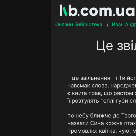
Онлайн библиотека
/
Иван Анд
Це зві
це звільнення – і Ти йо
навсмак слова, народжен
є книга трав, що рястом 
її розтулять теплі губи сл
по небу ближче до Твого 
назвати Сина кожна птах
промовлю: квітка, чую: 