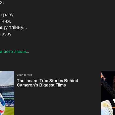
я.
 траву,
іння,
ащу тлінну…
назву
и його звели...