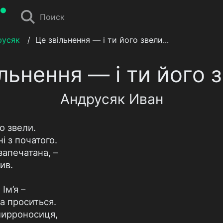
Поиск
русяк
/
Це звільнення — і ти його звели...
льнення — і ти його з
Андрусяк Иван
го звели.
і з початого.
запечатана, –
ив.
Ім’я –
а проситься.
мирроносиця,