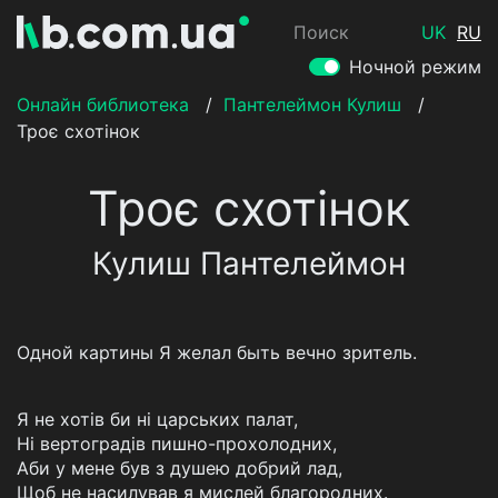
Поиск
UK
RU
Ночной режим
Онлайн библиотека
/
Пантелеймон Кулиш
/
Троє схотінок
Троє схотінок
Кулиш Пантелеймон
Одной картины Я желал быть вечно зритель.
Я не хотів би ні царських палат,
Ні вертоградів пишно-прохолодних,
Аби у мене був з душею добрий лад,
Щоб не насилував я мислей благородних.