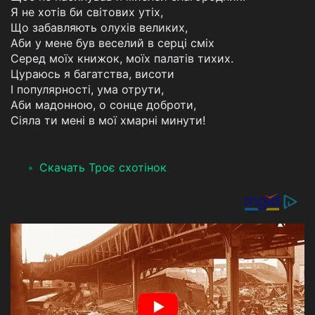
Я не хотів би світових утіх,
Що забавляють олухів великих,
Аби у мене був веселий в серці сміх
Серед моїх книжок, моїх палатів тихих.
Цураюсь я багатства, висоти
І популярності, ума отрути,
Аби мадонною, о сонце доброти,
Сіяла ти мені в мої хмарні минути!
Скачать Троє схотінок