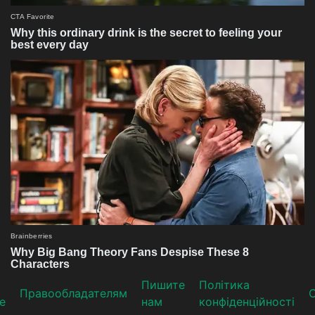
Пишите
Політика
Прaвooблaдателям
е
нам
конфіденційності