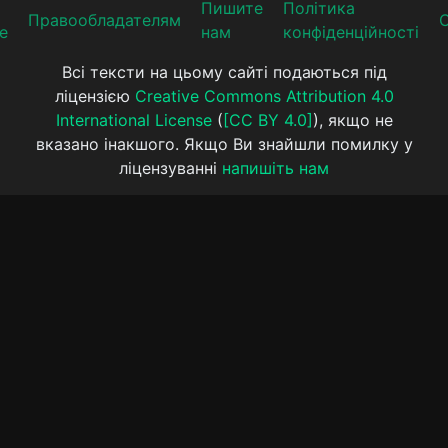
Пишите
Політика
Прaвooблaдателям
е
нам
конфіденційності
Всі тексти на цьому сайті подаються під
ліцензією
Creative Commons Attribution 4.0
International License
(
[CC BY 4.0]
), якщо не
вказано інакшого. Якщо Ви знайшли помилку у
ліцензуванні
напишіть нам