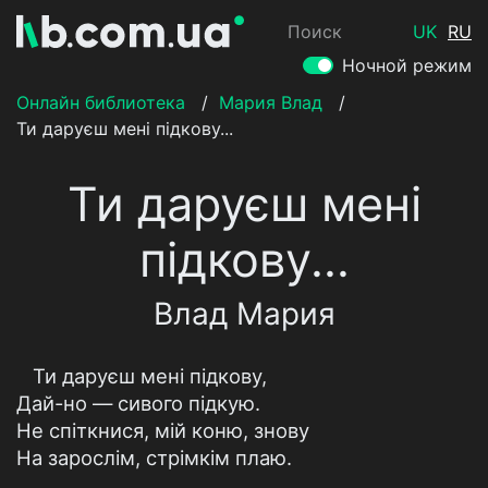
Поиск
UK
RU
Ночной режим
Онлайн библиотека
/
Мария Влад
/
Ти даруєш мені підкову...
Ти даруєш мені
підкову...
Влад Мария
Ти даруєш мені підкову,
Дай-но — сивого підкую.
Не спіткнися, мій коню, знову
На зарослім, стрімкім плаю.