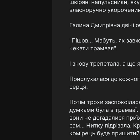
шкіряні напульсники, як
власноручно укорочени
Галина Дмитрівна двічі 
"Пішов… Мабуть, як завж
чекати трамвая".
І знову трепетала, а що 
Прислухалася до кожного
серця.
Потім трохи заспокоїлася
думками була в трамваї.
вони не догадалися приїх
сам… Нитку підрізала. Кр
комірець буде пришитий.