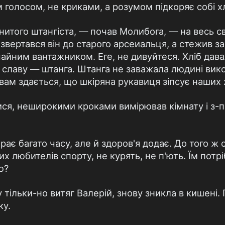
м голосом, не криками, а розумом підкоряє собі х
итого штангіста, — почав Молибога, — на весь сві
вертався він до старого арсеиальця, а стежив з
айним вантажником. Еге, не дивуйтеся. Хліб дав
 славу — штанга. Штанга не заважала людині вик
вам здається, що шкіряна рукавиця зіпсує наших 
тися, неширокими кроками вимірював кімнату і з-п
ає багато часу, але й здоров'я додає. До того ж
их любителів спорту, не курять, не п'ють. Їм потрі
ю?
 тільки-но витяг Валерій, знову зникла в кишені.
ку.