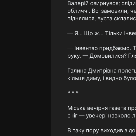
Валерій озирнувся; слід
обличчі. Всі замовкли, ч
піднялися, вуста склалис
— Я… Що ж… Тільки інвен
— Інвентар придбаємо. Т
руку. — Домовилися? Гл
Галина Дмитрівна полегш
кільця диму, і видно було,
* * *
Міська вечірня газета п
сніг — увечері навколо лі
В таку пору виходив з до