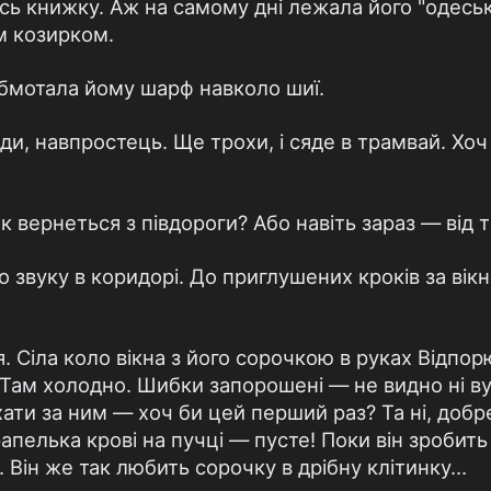
усь книжку. Аж на самому дні лежала його "одеськ
м козирком.
обмотала йому шарф навколо шиї.
ди, навпростець. Ще трохи, і сяде в трамвай. Хо
як вернеться з півдороги? Або навіть зараз — від
 звуку в коридорі. До приглушених кроків за вік
. Сіла коло вікна з його сорочкою в руках Відпо
 Там холодно. Шибки запорошені — не видно ні вул
ати за ним — хоч би цей перший раз? Та ні, добр
апелька крові на пучці — пусте! Поки він зробить
 Він же так любить сорочку в дрібну клітинку…