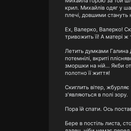
Михайла горою за той шлю
крил. Михайлів одяг у ш
плечі, довшими стануть 
Ех, Валерко, Валерко! Ск
тривожить її! А матері ж
Летить думками Галина Д
потемнілі, вкриті плісн
зморшки на ній… Якби от
полотно її життя!
Скиглить вітер, жбурляє
з'являються в полі зору.
Пора їй спати. Ось поста
Бере в постіль листа, сто
далеч, ніби немає перед 