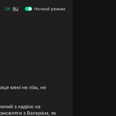
UK
RU
Ночной режим
ице мені не лізь, не
нений з надією на
озмовляти з Валерієм, як