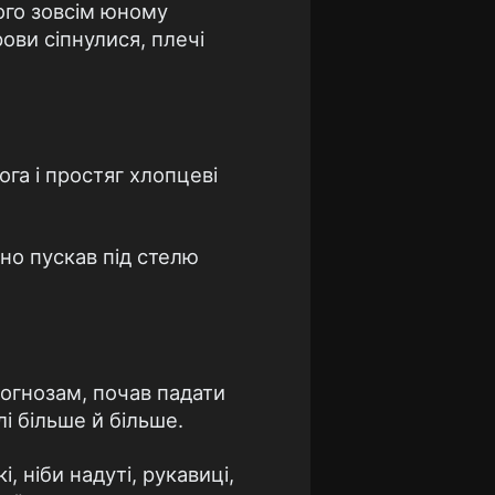
ого зовсім юному
рови сіпнулися, плечі
га і простяг хлопцеві
но пускав під стелю
рогнозам, почав падати
лі більше й більше.
, ніби надуті, рукавиці,