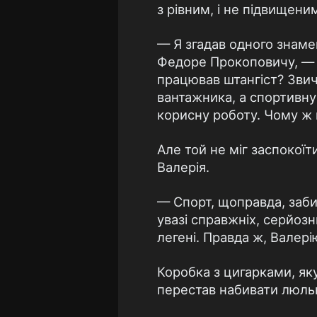
з рівним, і не підвищени
— Я згадав одного знамен
Федоре Прокоповичу, — з
працював штангіст? Звич
вантажника, а спортивну
корисну роботу. Чому ж 
Але той не міг заспокої
Валерія.
— Спорт, щоправда, забир
увазі справжніх, серйозн
легені. Правда ж, Валері
Коробка з цигарками, яку
перестав набивати люль