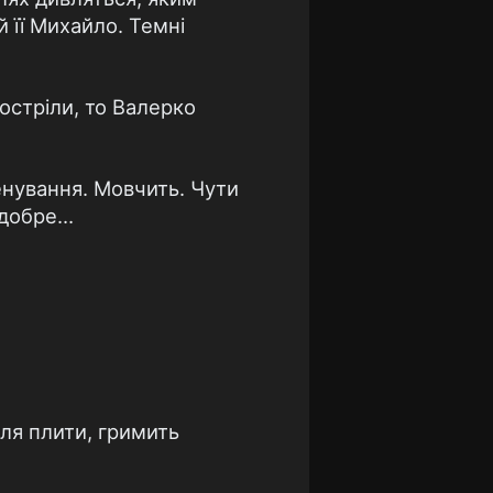
 її Михайло. Темні
постріли, то Валерко
ренування. Мовчить. Чути
в добре…
іля плити, гримить