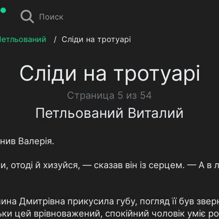
Поиск
Петльований
/
Сліди на тротуарі
Сліди на тротуарі
Страница 5 из 54
Петльований Виталий
нив Валерія.
, отоді й хизуйся, — сказав він із серцем. — А в л
ина Дмитрівна прикусила губу, погляд її був звер
льки цей врівноважений, спокійний чоловік уміє р