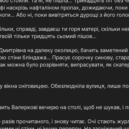
б стояли. Та ні, не пішла… Тринадцять літ без чо
афі наскрізь нафталіном пропах, дожидаючи, пок
ноги… Або ні, поки вивітряться дурощі з його гол
ільки, справді, завдаєш ти горя матері, скільки 
 твоїй тільки тридцять сьомий пішов…
митрівна на далеку околицю, бачить заметений 
явою стіни бліндажа… Прасує сорочку синову, ста
ак можна було розрівняти, випрасувати, як скатер
 у вікна сніговицею. Обезлюдніла вулиця, лише п
вить Валеркові вечерю на столі, щоб не шукав, і 
 разів прочитаного, і знову читає. Очі стають жур
ними ні стіни, ні інших перепон. На засніжений 