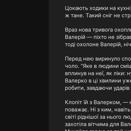
Цокають ходики на кухні, 
ж тане. Такий сніг не ст
Враз нова тривога охопл
Валерій — піхто не зібра
тоді охолоне Валерій, н
Перед нею виринуло спок
чоло. "Яке в людини смі
вплинув на неї, як ліки: 
Валерко в ці хвилини уже
робити, завдаючи ударі
Клопіт їй з Валерком, —
поважає. Ні з ким, навіт
світі ріднішої за нього л
захотіла вітчима для Вал