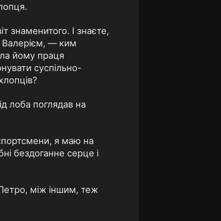
лопця.
т знаменитого. І знаєте,
а Валерієм, — ким
ала йому праця
онувати суспільно-
хлопців?
ід лоба поглядав на
 спортсмени, я маю на
бні бездоганне серце і
 Петро, між іншим, теж