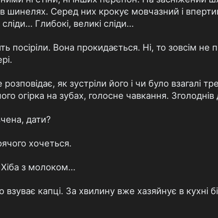
 в шинелях. Серед них крокує мовчазний і впертий
 сліди… Глибокі, великі сліди…
ть посіріли. Вона прокидається. Ні, то зовсім не 
рі.
е розповідає, як зустріли його і чи було взагалі т
ого огірка на зубах, голосне чавкання. Зголодні
чена, дати?
рячого хочеться.
 Хіба з молоком…
взуває капці. За хвилину вже хазяйнує в кухні б