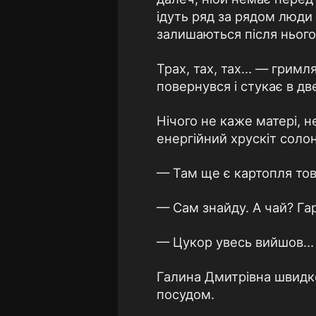
ідуть ряд за рядом люди
залишаються після нього
Трах, тах, тах… — гримля
повернувся і стукає в две
Нічого не каже матері, н
енергійний хрускіт солон
— Там ще є картопля тов
— Сам знайду. А чай? Га
— Цукор увесь вийшов…
Галина Дмитрівна швидко 
посудом.