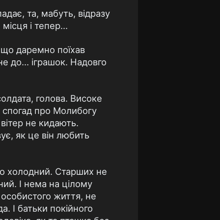
адає, та, мабуть, відразу
 місця і тепер…
, що даремно поїхав
 не до… іграшок. Надовго
олдата, голова. Високе
о спогад про Молибогу
 вітер не кидають.
ує, як це він любить
но холодний. Старших не
ний. І нема на цілому
ід особистого життя, не
а. І батьки покійного