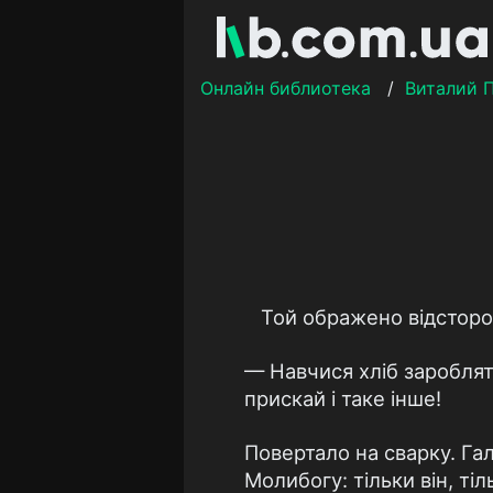
Онлайн библиотека
/
Виталий 
Той ображено відсторо
— Навчися хліб заробляти
прискай і таке інше!
Повертало на сварку. Гал
Молибогу: тільки він, ті