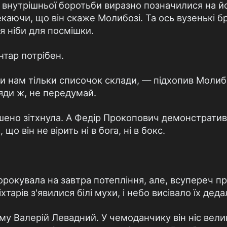
и внутрішньої боротьби виразно позначилися на й
екаючи, що він скаже Молибозі. Та ось вузенькі б
я ніби для посмішки.
тар потрібен.
и нам тільки списочок склади, — підхопив Молибо
яди ж, не передумай.
ено зітхнула. А Федір Прокопович демонстратив
 що він не вірить ні в бога, ні в бокс.
ророкувала на завтра потепління, але, всупереч п
хтарів з'явилися білі мухи, і небо висівало їх деда
му Валерій Левадний. У чемоданчику він ніс великі