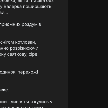
ловіка, як та пташка без
и у Валерка поширшають
ови…
неприємних роздумів
снігом котлован,
ранно розрізнюючи
ку святкову, сіре
оодинокі перехожі
ляже.
ливі і дивляться кудись у
шлях дивляться, яким