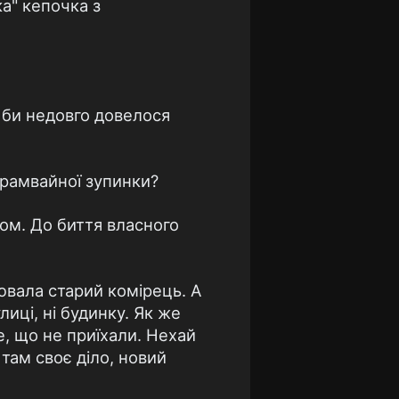
а" кепочка з
ч би недовго довелося
 трамвайної зупинки?
ном. До биття власного
рювала старий комірець. А
иці, ні будинку. Як же
е, що не приїхали. Нехай
 там своє діло, новий