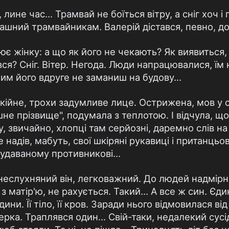
лине час… Трамвай не боїться вітру, а сніг хоч і п
рашний трамвайникам. Валерій дістався, певно, до
ює жінку: а що як його не чекають? Як виявиться
вся? Сніг. Вітер. Негода. Люди напрацювалися, їм
ічим його вдруге не заманиш на будову…
ійне, трохи задумливе лице. Острижена, мов у с
шне прізвище", подумала з теплотою. І відчула, щ
ну, звичайно, хлопці там серйозні, даремно слів на
 надів, мабуть, свої шкіряні рукавиці і пританцьов
в удаваному противникові…
 неслухняний він, легковажний. До людей надмір
ь з матір'ю, не рахується. Такий… А все ж син. Єди
юдини. Її тіло, її кров. Заради нього відмовилася в
ерка. Траплявся один… Свій-таки, недалекий сусід