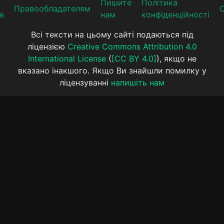
Пишите
Політика
Прaвooблaдателям
е
нам
конфіденційності
Всі тексти на цьому сайті подаються під
ліцензією
Creative Commons Attribution 4.0
International License
(
[CC BY 4.0]
), якщо не
вказано інакшого. Якщо Ви знайшли помилку у
ліцензуванні
напишіть нам