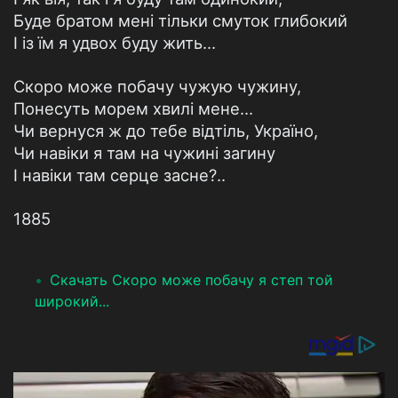
Буде братом мені тільки смуток глибокий
І із їм я удвох буду жить...
Скоро може побачу чужую чужину,
Понесуть морем хвилі мене...
Чи вернуся ж до тебе відтіль, Україно,
Чи навіки я там на чужині загину
І навіки там серце засне?..
1885
Скачать Скоро може побачу я степ той
широкий...