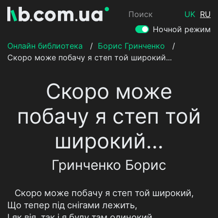
Поиск
UK
RU
Ночной режим
Онлайн библиотека
/
Борис Гринченко
/
Скоро може побачу я степ той широкий...
Скоро може
побачу я степ той
широкий...
Гринченко Борис
Скоро може побачу я степ той широкий,
Що тепер під снігами лежить,
І як вія, так і я буду там одинокий,