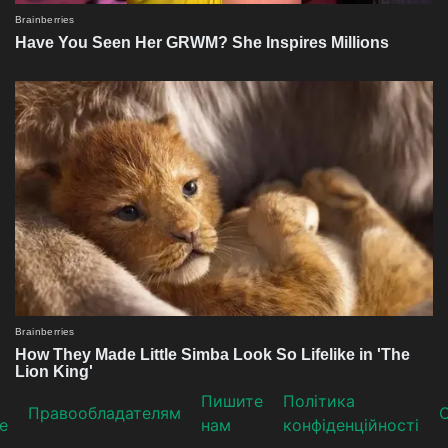
Пишите
Політика
Прaвooблaдателям
е
нам
конфіденційності