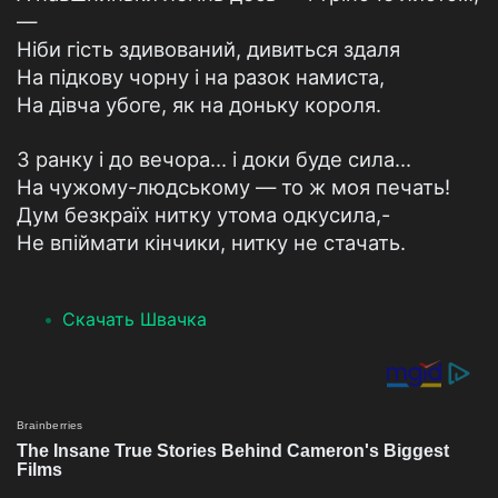
—
Ніби гість здивований, дивиться здаля
На підкову чорну і на разок намиста,
На дівча убоге, як на доньку короля.
З ранку і до вечора... і доки буде сила...
На чужому-людському — то ж моя печать!
Дум безкраїх нитку утома одкусила,-
Не впіймати кінчики, нитку не стачать.
Скачать Швачка