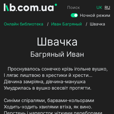
Поиск
UK
RU
Ночной режим
Онлайн библиотека
/
Иван Багряный
/
Швачка
Швачка
Багряный Иван
Проснувалось сонечко крізь ігольне вушко,
І лягає лиштвою в хрестики й хрести...
Дівчина замріяна, дівчина-манушка
Умудрилась в вушко всесвіт протягти.
Синіми спіралями, барвами-кольорами
Ходить-ходить хвилями втіха, як вино.
Перстень і наперсток чіткими переборами