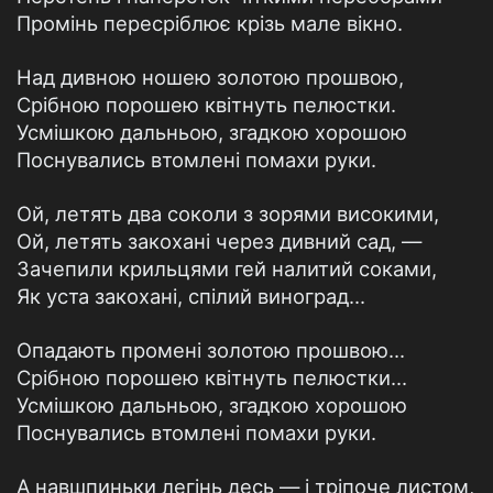
Промінь пересріблює крізь мале вікно.
Над дивною ношею золотою прошвою,
Срібною порошею квітнуть пелюстки.
Усмішкою дальньою, згадкою хорошою
Поснувались втомлені помахи руки.
Ой, летять два соколи з зорями високими,
Ой, летять закохані через дивний сад, —
Зачепили крильцями гей налитий соками,
Як уста закохані, спілий виноград...
Опадають промені золотою прошвою...
Срібною порошею квітнуть пелюстки...
Усмішкою дальньою, згадкою хорошою
Поснувались втомлені помахи руки.
А навшпиньки легінь десь — і тріпоче листом,