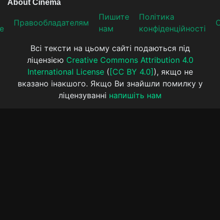
Пишите
Політика
Прaвooблaдателям
е
нам
конфіденційності
Всі тексти на цьому сайті подаються під
ліцензією
Creative Commons Attribution 4.0
International License
(
[CC BY 4.0]
), якщо не
вказано інакшого. Якщо Ви знайшли помилку у
ліцензуванні
напишіть нам