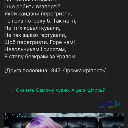
І що робити взаперті?
Якби кайдани перегризти,
То гриз потроху б. Так не ті,
Не ті їх ковалі кували,
Не так залізо гартували,
Щоб перегризти. Горе нам!
Невольникам і сиротам,
В степу безкраїм за Уралом.
[Друга половина 1847, Орська кріпость]
Скачать Самому чудно. А де ж дітись?