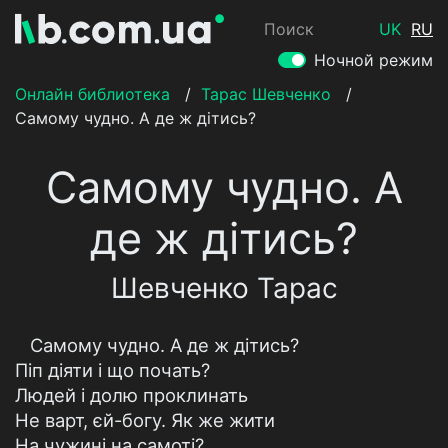
Поиск
UK
RU
Ночной режим
Онлайн библиотека
/
Тарас Шевченко
/
Самому чудно. А де ж дітись?
Самому чудно. А
де ж дітись?
Шевченко Тарас
Самому чудно. А де ж дітись?
Піп діяти і що почать?
Людей і долю проклинать
Не варт, єй-богу. Як же жити
На чужині на самоті?