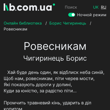
Поиск
UK
RU
Ночной режим
Онлайн библиотека
/
Борис Чигиринець
/
Ровесникам
Ровесникам
Чигиринець Борис
Хай буде день один, як відблиск неба синій,
Щоб нам, ровесникам, піти черев мости,
Які показують дороги у долині,
Куди за юністю, за радістю піти…
Промчить травневий кінь, ударить в діл
копитом,