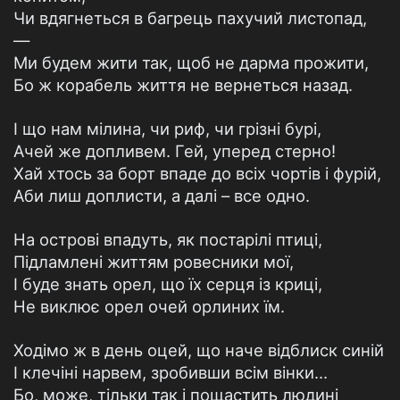
Чи вдягнеться в багрець пахучий листопад,
—
Ми будем жити так, щоб не дарма прожити,
Бо ж корабель життя не вернеться назад.
І що нам мілина, чи риф, чи грізні бурі,
Ачей же допливем. Гей, уперед стерно!
Хай хтось за борт впаде до всіх чортів і фурій,
Аби лиш доплисти, а далі – все одно.
На острові впадуть, як постарілі птиці,
Підламлені життям ровесники мої,
І буде знать орел, що їх серця із криці,
Не виклює орел очей орлиних їм.
Ходімо ж в день оцей, що наче відблиск синій
І клечіні нарвем, зробивши всім вінки…
Бо, може, тільки так і пощастить людині