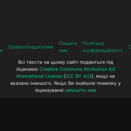
Пишите
Політика
Прaвooблaдателям
е
нам
конфіденційності
Всі тексти на цьому сайті подаються під
ліцензією
Creative Commons Attribution 4.0
International License
(
[CC BY 4.0]
), якщо не
вказано інакшого. Якщо Ви знайшли помилку у
ліцензуванні
напишіть нам