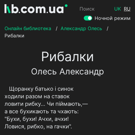
Поиск
UK
RU
Ночной режим
Онлайн библиотека
/
Александр Олесь
/
Рибалки
Рибалки
Олесь Александр
Щоранку батько і синок
ходили разом на ставок
ловити рибку... Чи піймають,—
а все бухикають та чхають:
"Бухи, бухи! Ачхи, ачхи!
Ловися, рибко, на гачки".