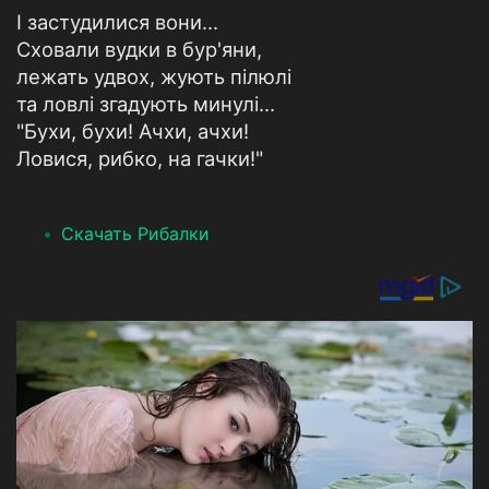
І застудилися вони...
Сховали вудки в бур'яни,
лежать удвох, жують пілюлі
та ловлі згадують минулі...
"Бухи, бухи! Ачхи, ачхи!
Ловися, рибко, на гачки!"
Скачать Рибалки