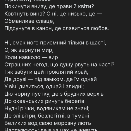
Покинути внизу, де трави й квіти?
Ковтнуть вина? О ні, це низько, це —
Обманливе слівце,
Підсунуте в канон, де славиться любов.
Ні, смак його приємний тільки в щасті,
О, як вернути мир,
Коли навколо — вир
Страшних негод, що душу рвуть на часті?
I як забути цей проклятий край,
Де друзі — під замком, де їм одчай
У вічі дивиться, одчай і злидні;
Цю чорну пустку, де з брудних верхів
До океанських ринуть берегів
Нудні річки, водяникам не знані;
Де злі вітри, безлегітні, в тумані
Великих вод свою морозну лють
Насталюють; де в хащах не живуть