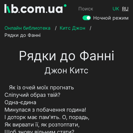
Поиск
UK
RU
Ночной режим
Онлайн библиотека
/
Китс Джон
/
Рядки до Фанні
Рядки до Фанні
Джон Китс
Як із очей моїх прогнать
Сліпучий образ твій?
Одна-єдина
Минулася з побачення година!
I доторк має пам'ять. О, порадь,
Як вирвати її, як розтоптати,
Щоб знову вільним стати?