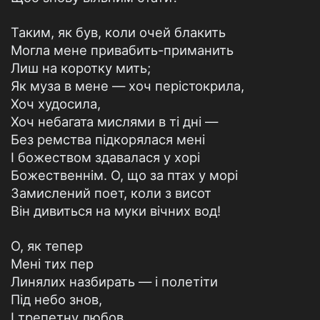
Таким, як був, коли очей блакить
Могла мене привабить-приманить
Лиш на коротку мить;
Як муза в мене — хоч перістокрила,
Хоч худосила,
Хоч небагата мислями в ті дні —
Без ремства підкорялася мені
I божеством здавалася у хорі
Божественнім. О, що за птах у морі
Замислений поет, коли з висот
Він дивиться на муки вічних вод!
О, як тепер
Мені тих пер
Линялих назбирать — і полетіти
Під небо знов,
I трепетну любов