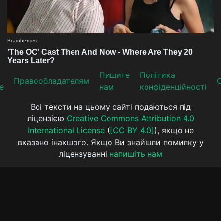
Пишите
Політика
Прaвooблaдателям
е
нам
конфіденційності
Всі тексти на цьому сайті подаються під
ліцензією
Creative Commons Attribution 4.0
International License
(
[CC BY 4.0]
), якщо не
вказано інакшого. Якщо Ви знайшли помилку у
ліцензуванні
напишіть нам