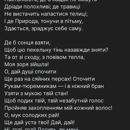
Дріади полохливі; де травиці
Не вистачить напастися телиці;
I де Природа, тонучи в пітьму,
Здається, зраджує себе саму.
Де б сонця взяти,
Щоб цю пекельну тінь назавжди зняти?
Та от зі сходу, з повівом тепла,
Моя зоря зійшла!
О, дай душі спочити
Ще раз на сяйних персах! Оточити
Рукам-тюремникам — і в ніжний бран
Узяти з мукою твій стан!
Щоб подих твій, твій незабутній голос
Пройняв захопленням мій кожний волос!
О, мук солодких рай!
Ще дай уста твої! Дай, дай!
Ні, годі, годі! Досить, як мені